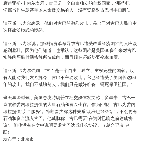
席迪亚斯-卡内尔表示，古巴是一个自由独立的主权国家，“那些把一
切都当作生意甚至以人命做交易的人，没有资格对古巴指手画脚”。
迪亚斯-卡内尔表示，他们对古巴的激烈攻击，是出于对古巴人民自主
选择政治模式的愤怒。
迪亚斯-卡内尔说，那些指责革命导致古巴遭受严重经济困难的人应该
感到羞耻。因为他们知道、也承认，这些困难是美国60多年来对古巴
实施的严酷封锁措施所造成的，而且现在还威胁要变本加厉。
迪亚斯-卡内尔强调，“古巴是一个自由、独立、主权完整的国家。没
有人能对我们发号施令。古巴不主动攻击，它已经遭受了美国长达66
年的攻击。我们不威胁别人，我们只是做好准备，誓死保卫祖国。”
当天早些时候，美国总统特朗普在社交媒体发文称，多年来，古巴一
直依赖委内瑞拉提供的大量石油和资金生存。作为回报，古巴为委内
瑞拉提供“安全服务”。特朗普声称这种关系“现在已经终结”，不会再有
石油和资金流入古巴。他威胁称，古巴需要“在为时已晚之前达成协
议”。但他没有在文中说明要求古巴达成什么协议。（总台记者 史
跃）
发布于：北京市