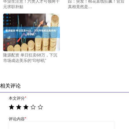
毕业生注意！六类人才可领两千
踪：突发！棉花直线狂飙！背后
元求职补贴
真相竟然是…
隆源配资 单日狂卖68万，下沉
市场成达美乐的“印钞机”
相关评论
本文评分
*
评论内容
*