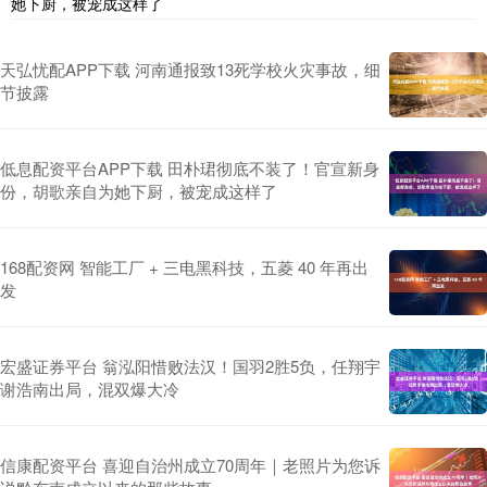
她下厨，被宠成这样了
天弘忧配APP下载 河南通报致13死学校火灾事故，细
节披露
低息配资平台APP下载 田朴珺彻底不装了！官宣新身
份，胡歌亲自为她下厨，被宠成这样了
168配资网 智能工厂 + 三电黑科技，五菱 40 年再出
发
宏盛证券平台 翁泓阳惜败法汉！国羽2胜5负，任翔宇
谢浩南出局，混双爆大冷
信康配资平台 喜迎自治州成立70周年｜老照片为您诉