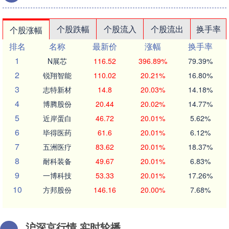
个股跌幅
个股流入
个股流出
换手率
个股涨幅
排名
名称
最新价
涨幅
换手率
1
N展芯
116.52
396.89%
79.39%
2
锐翔智能
110.02
20.21%
16.80%
3
志特新材
14.8
20.03%
14.18%
4
博腾股份
20.44
20.02%
14.77%
5
近岸蛋白
46.72
20.01%
5.62%
6
毕得医药
61.6
20.01%
6.12%
7
五洲医疗
83.62
20.01%
18.37%
8
耐科装备
49.67
20.01%
6.83%
9
一博科技
53.33
20.01%
17.26%
10
方邦股份
146.16
20.00%
7.68%
沪深京行情 实时轮播