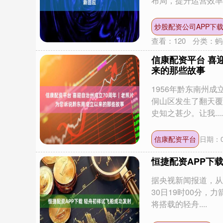
布局，提升运营效率..
炒股配资公司APP下
查看：
120
分类：
蚂
信康配资平台 喜
来的那些故事
1956年黔东南州
深证成指
14311.01
.68
1.02%
200.89
1
侗山区发生了翻天覆
史知之甚少。让我....
信康配资平台
日期：0
恒捷配资APP下
据央视新闻报道，从
30日19时00分
将搭载的轻舟....