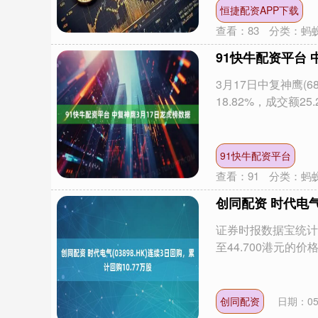
恒捷配资APP下载
查看：
83
分类：
蚂
91快牛配资平台 
3月17日中复神鹰(6
18.82%，成交额2
91快牛配资平台
查看：
91
分类：
蚂
创同配资 时代电气(
证券时报数据宝统计，
至44.700港元的价
创同配资
日期：05