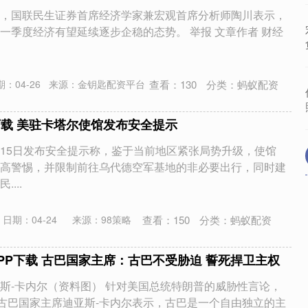
，国联民生证券首席经济学家兼宏观首席分析师陶川表示，
一季度经济有望延续逐步企稳的态势。 举报 文章作者 财经
查看：
130
分类：
蚂蚁配资
：04-26
来源：金钥匙配资平台
下载 美驻卡塔尔使馆发布安全提示
15日发布安全提示称，鉴于当前地区紧张局势升级，使馆
高警惕，并限制前往乌代德空军基地的非必要出行，同时建
...
查看：
150
分类：
蚂蚁配资
日期：04-24
来源：98策略
PP下载 古巴国家主席：古巴不受胁迫 誓死捍卫主权
斯-卡内尔（资料图） 针对美国总统特朗普的威胁性言论，
，古巴国家主席迪亚斯-卡内尔表示，古巴是一个自由独立的主