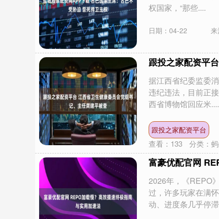
权国家，“那些....
日期：04-22
来
跟投之家配资平台
据江西省纪委监委消
违纪违法，目前正接
西省博物馆回应米....
跟投之家配资平台
查看：
133
分类：
蚂
富豪优配官网 R
2026年，《RE
过，许多玩家在满怀
动、进度条几乎停滞..