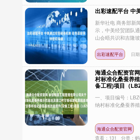
出彩速配平台 中
新华社电 商务部新
示，中美经贸团队通
山会晤共识和吉隆坡经.
出彩速配平台
日期
海通众合配资官网
村标准化桑蚕养殖
备工程)项目（LBZ
一、项目编号：LBZC2
纳村标准化桑蚕养殖
海通众合配资官网
查看：
131
分类：
蚂