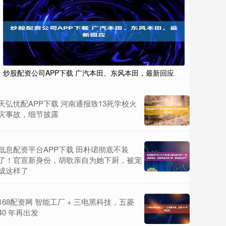
炒股配资公司APP下载 广汽本田、东风本田，最新回应
天弘忧配APP下载 河南通报致13死学校火
灾事故，细节披露
低息配资平台APP下载 田朴珺彻底不装
了！官宣新身份，胡歌亲自为她下厨，被宠
成这样了
168配资网 智能工厂 + 三电黑科技，五菱
40 年再出发