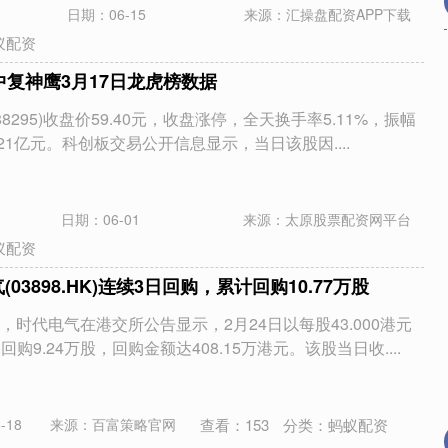
日期：06-15
来源：汇操盘配资APP下载
蚁配资
中复神鹰3月17日龙虎榜数据
88295)收盘价59.40元，收盘涨停，全天换手率5.11%，振幅
5.21亿元。科创板交易公开信息显示，当日该股因....
日期：06-01
来源：太原股票配资网平台
蚁配资
03898.HK)连续3日回购，累计回购10.77万股
时代电气在港交所公告显示，2月24日以每股43.000港元
格回购9.24万股，回购金额达408.15万港元。该股当日收....
查看：
153
分类：
蚂蚁配资
-18
来源：百富策略官网