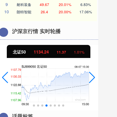
9
耐科装备
49.67
20.01%
6.83%
10
朗特智能
26.4
20.00%
17.06%
沪深京行情 实时轮播
北证50
1134.24
创
11.37
1.01%
话题标签