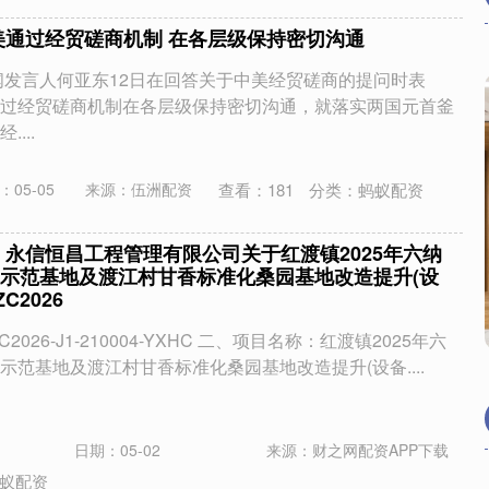
美通过经贸磋商机制 在各层级保持密切沟通
闻发言人何亚东12日在回答关于中美经贸磋商的提问时表
过经贸磋商机制在各层级保持密切沟通，就落实两国元首釜
...
查看：
181
分类：
蚂蚁配资
：05-05
来源：伍洲配资
 永信恒昌工程管理有限公司关于红渡镇2025年六纳
示范基地及渡江村甘香标准化桑园基地改造提升(设
C2026
026-J1-210004-YXHC 二、项目名称：红渡镇2025年六
示范基地及渡江村甘香标准化桑园基地改造提升(设备....
日期：05-02
来源：财之网配资APP下载
蚁配资