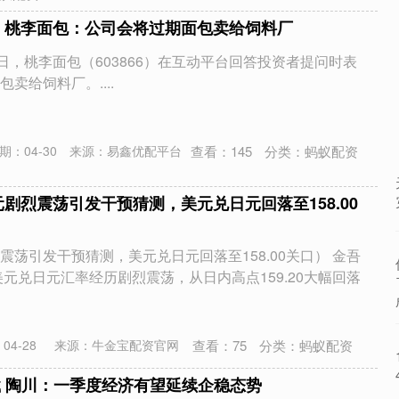
 桃李面包：公司会将过期面包卖给饲料厂
日，桃李面包（603866）在互动平台回答投资者提问时表
卖给饲料厂。....
查看：
145
分类：
蚂蚁配资
期：04-30
来源：易鑫优配平台
元剧烈震荡引发干预猜测，美元兑日元回落至158.00
震荡引发干预猜测，美元兑日元回落至158.00关口） 金吾
美元兑日元汇率经历剧烈震荡，从日内高点159.20大幅回落
查看：
75
分类：
蚂蚁配资
04-28
来源：牛金宝配资官网
载 陶川：一季度经济有望延续企稳态势