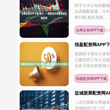
对于今天公布的数据
从高频数据看，今年
夜行线 相关视频....
永華证券APP下载
日期
指盈配资网APP
美国驻卡塔尔大使馆
已建议其工作人员提
议在卡塔尔的美国公民.
指盈配资网APP下载
盐城股票配资网A
△古巴国家主席迪亚
当地时间1月11日