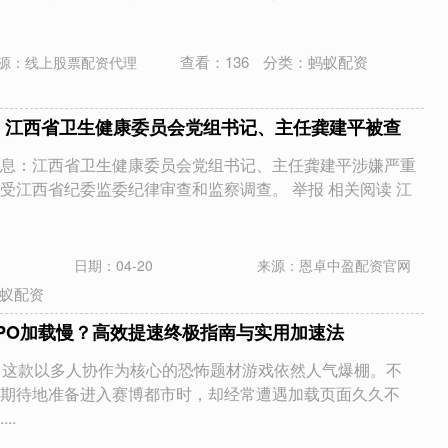
查看：
136
分类：
蚂蚁配资
源：线上股票配资代理
 江西省卫生健康委员会党组书记、主任龚建平被查
息：江西省卫生健康委员会党组书记、主任龚建平涉嫌严重
受江西省纪委监委纪律审查和监察调查。 举报 相关阅读 江
日期：04-20
来源：恩卓中盈配资官网
蚁配资
EPO加载慢？高效提速终极指南与实用加速法
PO》这款以多人协作为核心的恐怖题材游戏依然人气爆棚。不
期待地准备进入赛博都市时，却经常遭遇加载页面久久不
..