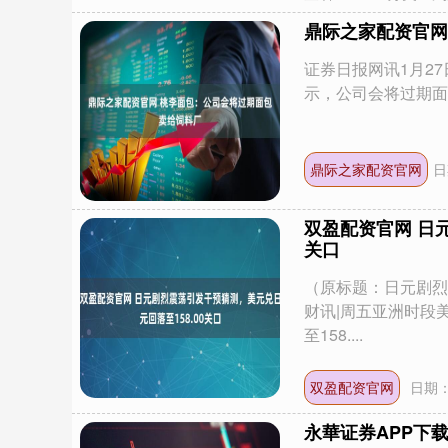
鼎际之家配资官网
证券日报网讯1月27
示，公司会将过期面包
鼎际之家配资官网
日
双盈配资官网 日
关口
（原标题：日元剧烈
财讯|周五亚洲时段
至158....
双盈配资官网
日期：
永華证券APP下