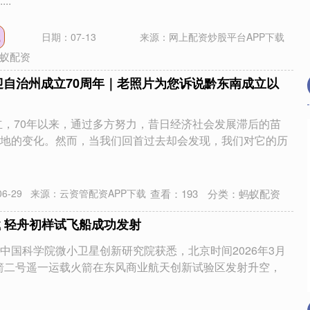
..
载
日期：07-13
来源：网上配资炒股平台APP下载
蚁配资
迎自治州成立70周年｜老照片为您诉说黔东南成立以
成立，70年以来，通过多方努力，昔日经济社会发展滞后的苗
沪深300
4694.44
.42%
43.13
0.93%
地的变化。然而，当我们回首过去却会发现，我们对它的历
查看：
193
分类：
蚂蚁配资
6-29
来源：云资管配资APP下载
载 轻舟初样试飞船成功发射
中国科学院微小卫星创新研究院获悉，北京时间2026年3月
，力箭二号遥一运载火箭在东风商业航天创新试验区发射升空，