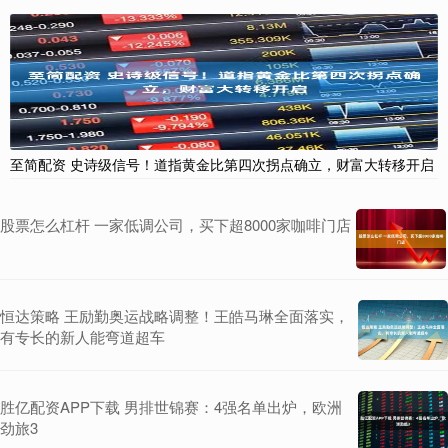
至简配资 史诗级信号！道指黄金比第四次拐点确立，财富大转移开启
股票怎么杠杆 一家低调公司，买下超8000家咖啡门店
恒达策略 王励勤奥运战略调整！王皓马琳全面落实，
有专长的新人能弯道超车
胜亿配资APP下载 男排世锦赛：4强名单出炉，欧洲
劲旅3