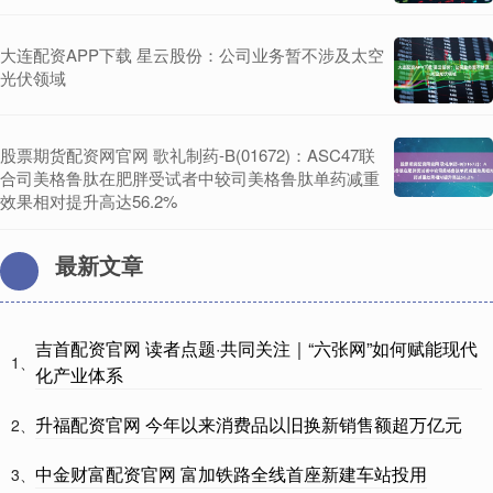
大连配资APP下载 星云股份：公司业务暂不涉及太空
光伏领域
股票期货配资网官网 歌礼制药-B(01672)：ASC47联
合司美格鲁肽在肥胖受试者中较司美格鲁肽单药减重
效果相对提升高达56.2%
最新文章
吉首配资官网 读者点题·共同关注｜“六张网”如何赋能现代
1、
化产业体系
升福配资官网 今年以来消费品以旧换新销售额超万亿元
2、
中金财富配资官网 富加铁路全线首座新建车站投用
3、