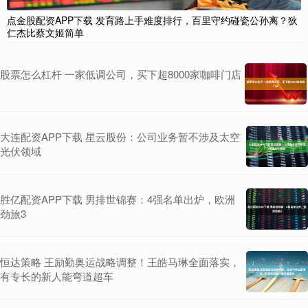
点金股配资APP下载 发育路上手难度排行，百里守约碰瓷公孙离？狄
仁杰比蔡文姬简单
股票怎么杠杆 一家低调公司，买下超8000家咖啡门店
大连配资APP下载 星云股份：公司业务暂不涉及太空
光伏领域
胜亿配资APP下载 男排世锦赛：4强名单出炉，欧洲
劲旅3
恒达策略 王励勤奥运战略调整！王皓马琳全面落实，
有专长的新人能弯道超车