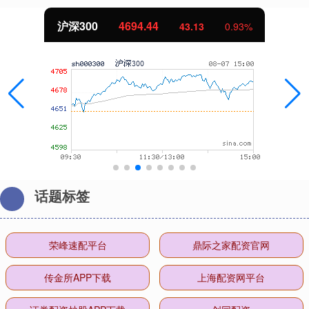
北证50
1134.24
11.37
1.01%
话题标签
荣峰速配平台
鼎际之家配资官网
传金所APP下载
上海配资网平台