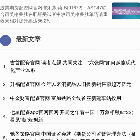
股票期货配资网官网 歌礼制药-B(01672)：ASC47联
合司美格鲁肽在肥胖受试者中较司美格鲁肽单药减重
效果相对提升高达56.2%
最新文章
吉首配资官网 读者点题·共同关注｜“六张网”如何赋能现代
1、
化产业体系
升福配资官网 今年以来消费品以旧换新销售额超万亿元
2、
中金财富配资官网 富加铁路全线首座新建车站投用
3、
七星配资app官网官网 开局之年看中国丨万象相融&#32;
4、
看见“浙”般创新
驰盈策略官网 中国证监会就《期货公司监督管理办法（征
5、