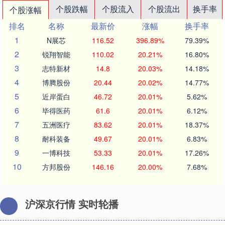
个股跌幅
个股流入
个股流出
换手率
个股涨幅
排名
名称
最新价
涨幅
换手率
1
N展芯
116.52
396.89%
79.39%
2
锐翔智能
110.02
20.21%
16.80%
3
志特新材
14.8
20.03%
14.18%
4
博腾股份
20.44
20.02%
14.77%
5
近岸蛋白
46.72
20.01%
5.62%
6
毕得医药
61.6
20.01%
6.12%
7
五洲医疗
83.62
20.01%
18.37%
8
耐科装备
49.67
20.01%
6.83%
9
一博科技
53.33
20.01%
17.26%
10
方邦股份
146.16
20.00%
7.68%
沪深京行情 实时轮播