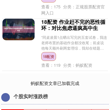
多住院病人看起来并无....
查看：
175
分类：
正规股票配资官
网入口
18配资 作业赶不完的恶性循
环：对比焦虑逼疯高中生
“同桌凌晨1点晒出写完的五套试卷，我连
老师布置的基础作业都没收尾；前桌说
他每天额外刷两套理综，我却在错题本
上还积着上周的漏洞。”深夜的书桌前，
18配资
高中生小宇盯着未完....
查看：
119
分类：
蚂蚁配资
蚂蚁配资文章已加载完成
个股实时涨跌榜