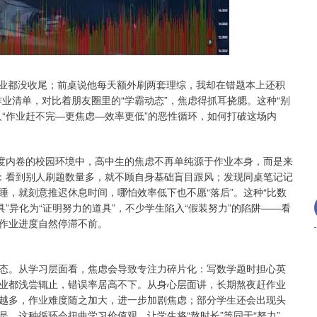
沪深300
4689.96
.31%
38.65
0.83%
作业都没收尾；前桌说他每天额外刷两套理综，我却在错题本上还积
业清单，对比着朋友圈里的“学霸动态”，焦虑得抓耳挠腮。这种“别
“作业赶不完—更焦虑—效率更低”的恶性循环，如何打破这场内
高度内卷的校园环境中，高中生的焦虑不再单纯源于作业本身，而是来
系：看到别人刷题数量多，就不顾自身基础盲目跟风；发现同桌笔记记
，就刻意推迟休息时间，哪怕效率低下也不愿“落后”。这种“比数
”异化为“证明努力的道具”，不少学生陷入“假装努力”的陷阱——看
作业进度自然停滞不前。
态。从学习层面看，焦虑会导致专注力碎片化：写数学题时担心英
业都浅尝辄止，错误率居高不下。从身心层面讲，长期熬夜赶作业
越多，作业难度随之加大，进一步加剧焦虑；部分学生还会出现头
，这种循环会扭曲学习价值观，让学生将“熬时长”等同于“努力”，