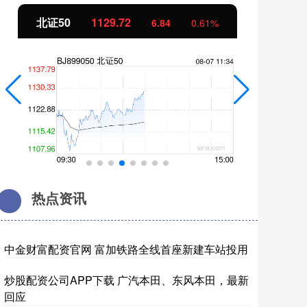
北证50
1129.72
创
6.84
0.61%
热点资讯
中金财富配资官网 富加铁路全线首座新建车站投用
炒股配资公司APP下载 广汽本田、东风本田，最新
回应