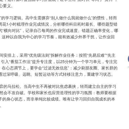
核心要义。
系”的学习逻辑。高中生需摒弃“别人做什么我就做什么”的惯性，转而
每周花1小时梳理作业完成情况，分析哪些科目耗时最长、哪些题型错
代“横向对比”，记录自己每周的作业完成速度、错题正确率变化，哪
步。这种以自我为中心的学习节奏，能有效减少外界干扰，让作业回
安排上，采用“优先级法则”拆解作业任务：按照“先易后难”“先主
引入“番茄工作法”提升专注度，以25分钟为一个学习单元，专注完
。在心态调节上，要学会“过滤无效信息”：减少刷朋友圈、家长群的
，通过深呼吸、远眺、短暂运动等方式转移注意力，重建学习状态。
弈的马拉松。当高中生不再被对比焦虑裹挟，转而建立自主的学习
然会不攻自破。学校和家长也应营造理性的学习氛围：教师要根据
孩子的身心状态，而非单纯比较成绩。唯有让学习回归自我成长的本
。