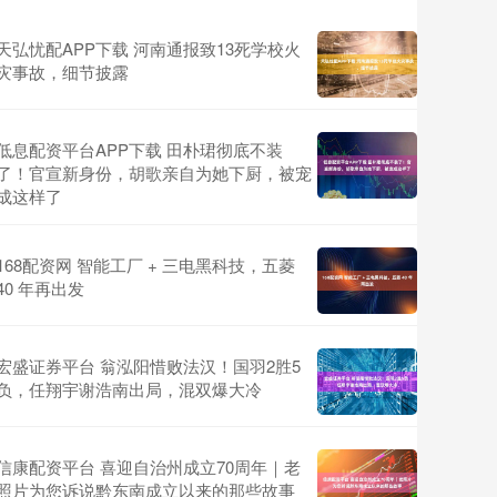
天弘忧配APP下载 河南通报致13死学校火
灾事故，细节披露
低息配资平台APP下载 田朴珺彻底不装
了！官宣新身份，胡歌亲自为她下厨，被宠
成这样了
168配资网 智能工厂 + 三电黑科技，五菱
40 年再出发
宏盛证券平台 翁泓阳惜败法汉！国羽2胜5
负，任翔宇谢浩南出局，混双爆大冷
信康配资平台 喜迎自治州成立70周年｜老
照片为您诉说黔东南成立以来的那些故事