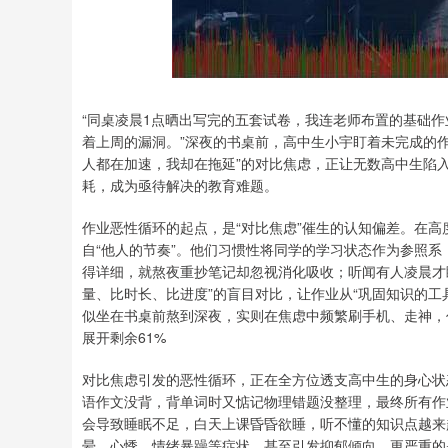
深证成指
14295.08
.16
0.49%
184.96
1
“同桌凌晨1点晒出写完的五套试卷，我连老师布置的基础
着上周的漏洞。”深夜的书桌前，高中生小宇盯着未完成的作
人都在加速，我却在拖延”的对比焦虑，正让无数高中生陷入
耗，成为亟待解决的教育难题。
作业恶性循环的起点，是“对比焦虑”催生的认知偏差。在
自“他人的节奏”。他们习惯性将同学的学习状态作为参照
得详细，就熬夜重抄笔记却忽视消化吸收；听闻有人凌晨才睡
量、比时长、比进度”的盲目对比，让作业从“巩固知识的工具
似坐在书桌前熬到深夜，实则在焦虑中频繁刷手机、走神，
展开剩余61%
对比焦虑引发的恶性循环，正在全方位透支高中生的身心状
语作文没背，背单词时又惦记物理错题没整理，最终所有作
会导致睡眠不足，白天上课昏昏欲睡，听不懂的知识点越来
晕、心悸、情绪暴躁等症状，甚至引发抑郁倾向。更严重的是