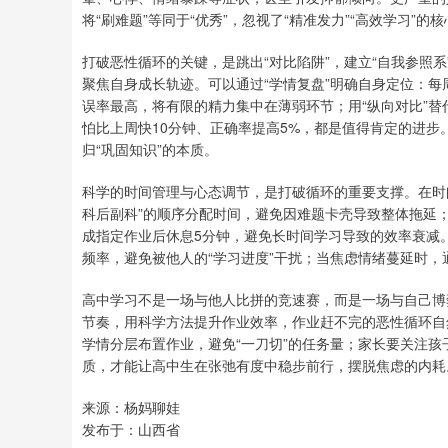
将“刷难题”等同于“优秀”，忽视了“精准发力”“高效学习”的
打破恶性循环的关键，是跳出“对比陷阱”，建立“自我参照
聚焦自身成长轨迹。可以通过“学情复盘”明确自身定位：
误率最高，将有限的精力集中在薄弱环节；用“纵向对比”替
怕比上周快10分钟、正确率提高5%，都是值得肯定的进
归“巩固知识”的本质。
科学的时间管理与心态调节，是打破循环的重要支撑。在时间
科后副科”的顺序分配时间，避免因难题卡壳导致整体拖延；
成指定作业后休息5分钟，避免长时间学习导致的效率衰减
频率，避免被他人的“学习进度”干扰；当焦虑情绪蔓延时
高中学习不是一场与他人比拼的竞速赛，而是一场与自己博
节奏，用科学方法提升作业效率，作业赶不完的恶性循环自
学情分层布置作业，避免“一刀切”的任务量；家长要关注
质，才能让高中生在张弛有度中稳步前行，摆脱焦虑的内耗
来源：杨妈聊娃
发布于：山西省