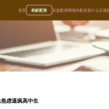
首页
蚂蚁配资
实盘配资网
场外配资是什么
正规
比焦虑逼疯高中生