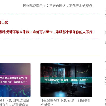
蚂蚁配资提示：文章来自网络，不代表本站观点。
年再出发
吓得朱元璋不敢立朱棣：谁都可以继位，唯独那个最像你的人不行！
PP下载 田朴珺彻底
怀远策略APP下载 春梦，到底是什
新身份，胡歌亲自为
么感觉？