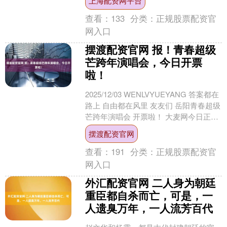
上海配资网平台
表示，这项功能将以可选....
查看：
133
分类：
正规股票配资官
网入口
摆渡配资官网 报！青春超级
芒跨年演唱会，今日开票
啦！
2025/12/03 WENLVYUEYANG 答案都在
路上 自由都在风里 友友们 岳阳青春超级
芒跨年演唱会 开票啦！ 大麦网今日正式
开票！ 票价如下 展开剩余....
摆渡配资官网
查看：
191
分类：
正规股票配资官
网入口
外汇配资官网 二人身为朝廷
重臣都自杀而亡，可是，一
人遗臭万年，一人流芳百代