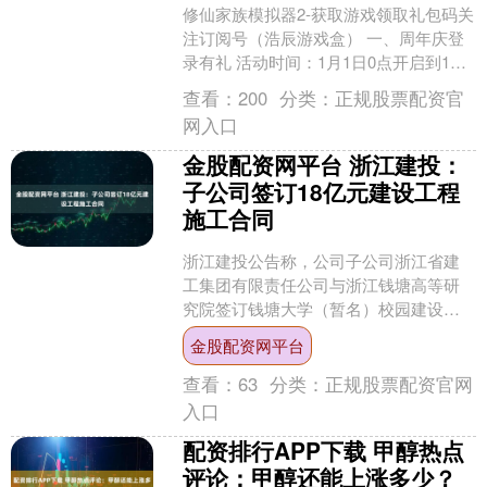
修仙家族模拟器2-获取游戏领取礼包码关
注订阅号（浩辰游戏盒） 一、周年庆登
录有礼 活动时间：1月1日0点开启到1月7
日24点结束 活动期间，所有登录的玩家
查看：
200
分类：
正规股票配资官
每天都....
网入口
金股配资网平台 浙江建投：
子公司签订18亿元建设工程
施工合同
浙江建投公告称，公司子公司浙江省建
工集团有限责任公司与浙江钱塘高等研
究院签订钱塘大学（暂名）校园建设项
目（一期）施工总承包项目建设工程施
金股配资网平台
工合同，签约合同价暂定金....
查看：
63
分类：
正规股票配资官网
入口
配资排行APP下载 甲醇热点
评论：甲醇还能上涨多少？