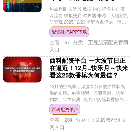
热点栏目 自选股 数据中心 行情中心 资
金流向 模拟交易 客户端 来源：大地期货
研究院 2025/12/26 甲醇热点评论：甲醇
还能上涨多少？ 核心观点：由于1....
配资排行APP下载
查看：
97
分类：
正规股票配资官网
入口
西科配资平台 一大波节日正
在逼近！12月=快乐月～快来
看这25款香槟为何最佳？
12月的空气里，弥漫着节日的甜香和气
泡的欢腾。冬至相聚、圣诞派对、跨年
倒数、年终庆典...处处都闪烁着香槟的光
芒，简直就是为香槟而生的月份！ 在这
西科配资平台
个充满欢聚与喜....
查看：
204
分类：
正规股票配资官
网入口