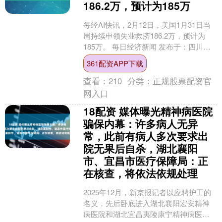
186.2万，预计为185万
每经AI快讯，2月12日，美国1月31日当
周持续申领失业救济186.2万，预计为
185万。 每日经济新闻 发布于：四川
省....
361配资APP下载
查看：
210
分类：
正规股票配资官
网入口
18配资 媒体曝光精神病医院
骗保内幕：许多病人无异
常，此前有病人多次要求出
院无果后自杀，湖北襄阳
市、宜昌市医疗保障局：正
在核查，将依法依规处理
2025年12月，新京报记者以应聘护工的
名义，先后卧底进入湖北襄阳宏安精神
病医院和湖北宜昌夷陵康宁精神病医