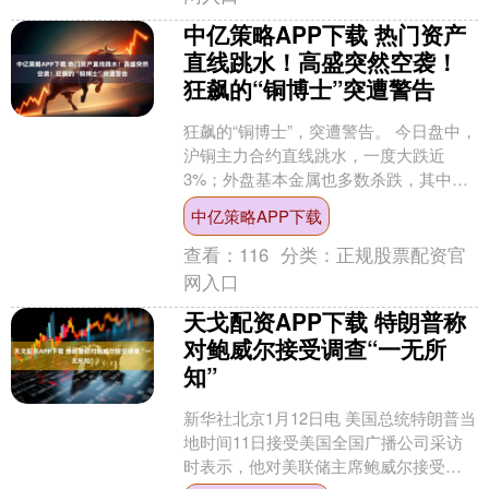
中亿策略APP下载 热门资产
直线跳水！高盛突然空袭！
狂飙的“铜博士”突遭警告
狂飙的“铜博士”，突遭警告。 今日盘中，
沪铜主力合约直线跳水，一度大跌近
3%；外盘基本金属也多数杀跌，其中伦
铜一度大跌超2%。消息面上，高盛警告
中亿策略APP下载
称，铜价此轮大幅....
查看：
116
分类：
正规股票配资官
网入口
天戈配资APP下载 特朗普称
对鲍威尔接受调查“一无所
知”
新华社北京1月12日电 美国总统特朗普当
地时间11日接受美国全国广播公司采访
时表示，他对美联储主席鲍威尔接受调