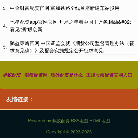
中金财富配资官网 富加铁路全线首座新建车站投用
3、
七星配资app官网官网 开局之年看中国丨万象相融&#32;
4、
看见“浙”般创新
驰盈策略官网 中国证监会就《期货公司监督管理办法（征
5、
求意见稿）》及配套实施规定公开征求意见
蚂蚁配资
实盘配资网
场外配资是什么
正规股票配资官网入口
友情链接：
Powered by
蚂蚁配资
RSS地图
HTML地图
Copyright
© 2023-2026