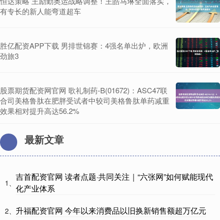
恒达策略 王励勤奥运战略调整！王皓马琳全面落实，
有专长的新人能弯道超车
胜亿配资APP下载 男排世锦赛：4强名单出炉，欧洲
劲旅3
股票期货配资网官网 歌礼制药-B(01672)：ASC47联
合司美格鲁肽在肥胖受试者中较司美格鲁肽单药减重
效果相对提升高达56.2%
最新文章
吉首配资官网 读者点题·共同关注｜“六张网”如何赋能现代
1、
化产业体系
升福配资官网 今年以来消费品以旧换新销售额超万亿元
2、