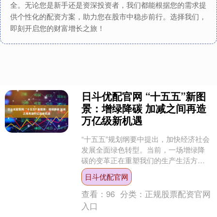
全。无论您是新手还是资深投资者，我们都能根据您的需求提
供个性化的配资方案，助力您在股市中稳步前行。选择我们，
即刻开启您的财富增长之旅！
日斗优配官网 “十五五”新图
景：增绿降碳 加减之间再造
万亿级新机遇
“十五五”规划纲要中提出，加快经济社会
发展全面绿色转型。当前，一场增绿降
碳的变革正在重塑我们的生产生活方
式，持续激发绿色发展动能。 粤西海
日斗优配官网
域，离岸70公里外，水....
查看：
96
分类：
正规股票配资官网
入口