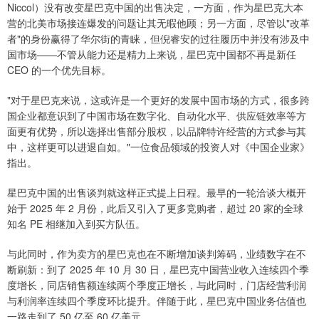
Niccol）没有改变星巴克中国的出售决定，一方面，作为星巴克大本
营的北美市场接连爆发的问题让其无暇他顾；另一方面，尽管以"改革
者"的身份赢得了华尔街的青睐，但倪睿安的过往履历中并没有涉及中
国市场——不管从能力还是精力上来说，星巴克中国都不再是新任
CEO 的一个优先目标。
"对于星巴克来说，这或许是一个更好的发展中国市场的方式，很多跨
国企业都意识到了中国市场在数字化、自动化水平、供应链效率等方
面更有优势，所以选择出售部分股权，以品牌特许经营的方式参与其
中，这样更可以进退自如。"一位食品领域的投资人对《中国企业家》
指出。
星巴克中国的出售谈判就这样正式提上日程。最早的一轮洽谈大概开
始于 2025 年 2 月份，此后又引入了更多竞购者，超过 20 家的全球
知名 PE 相继加入到买方队伍。
与此同时，作为卖方的星巴克也在不断增加谈判筹码，业绩数字在不
断刷新：到了 2025 年 10 月 30 日，星巴克中国营业收入连续四个季
度增长，同店销售额连续两个季度正增长，与此同时，门店经营利润
与利润率连续四个季度环比提升。伴随于此，星巴克中国业务估值也
一路走到了 50 亿至 60 亿美元。