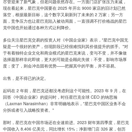
尽管迎来了新气象，但老问题依然存在。一方面门店扩张压力未减，
现在看起来，星巴克中国要在 2025 年开出 9000 家店的旧计划已然
落空，根据最新目标，这个数字又刷新到了未来的 2 万家；另一方
面，竞争压力也让星巴克陷入被动局面，一直强调不打价格战的星巴
克中国也开始通过各种方式让利降价。
多位关注星巴克交易的投资人对《中国企业家》表示，"星巴克中国无
疑是一个很好的资产，但现阶段已经很难找到其价值提升的抓手。"对
于有着独特企业文化和商业模式的星巴克来说，变与不变，并不像做
选择题那样非此即彼，更大的可能是会顾此失彼：不变，影响市场厚
度；变了，则会冲击固有优势——把握其中的平衡，并不容易。
出售，是不得已的决定。
起码在 2 年前，星巴克还都没考虑到这个可能性。2023 年 9 月，在
回答《中国企业家》的提问时，时任星巴克全球 CEO 的纳思瀚
（Laxman Narasimhan）非常明确地表示，"星巴克中国区业务不会
分拆或者引入战略投资者。"
那时，星巴克在中国市场还在全速前进。2023 财年第四季度，星巴克
中国收入 8.406 亿美元，同比增长 15%；净新增门店 326 家，创历