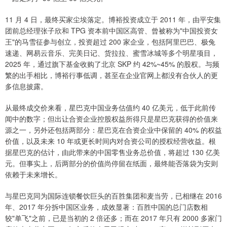
11 月 4 日，最终买家尘埃落定。博裕投资成立于 2011 年，由平安集
团前总经理张子欣和 TPG 资本前中国区高管、曾被称为"中国投资女
王"的马雪征参与创立，投资超过 200 家企业，包括阿里巴巴、极兔
速递、网易云音乐、完美日记、货拉拉、蜜雪冰城等多个明星项目，
2025 年，通过旗下基金收购了北京 SKP 约 42%~45% 的股权。与频
繁的出手相比，博裕行事低调，甚至在企业官网上都没有合伙人的更
多信息披露。
从最终成交价来看，星巴克中国业务估值约 40 亿美元，低于此前传
闻中的数字；但出让合资企业控股权益所得只是星巴克获得的价值来
源之一，另外还包括两部分：星巴克在合资企业中保留的 40% 的权益
价值，以及未来 10 年或更长时间内对合资公司的授权经营收益。根
据星巴克的估计，由此带来的中国零售业务总价值，将超过 130 亿美
元。但事实上，后两部分的价值尚停留在纸面，最终能否落袋为安则
依赖于未来增长。
与星巴克同为国际连锁餐饮巨头的百胜集团和麦当劳，已相继在 2016
年、2017 年分拆中国区业务，成效显著：百胜中国的总门店数相
较"单飞"之前，已是当初的 2 倍还多；而在 2017 年只有 2000 多家门