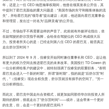
年，还是上一任 CEO 纳思瀚掌权期间，他曾在领英发表公开信，其
中提到了星巴克面临的重大问题是："美国市场的失守和顾客体验的流
失"，并给星巴克的"领导者"提出建议；此前，他还面向星巴克董事会
和管理层，发出过一封名为"品牌灵魂"的公开信。
不过，市场似乎不再需要这样的声音了。此前就有外媒评论指出，坐
在副驾驶的舒尔茨指手画脚，会给坐在驾驶位的 CEO 构成很大压
力。投资者所关心的是：已经走到第八任 CEO 的星巴克，能否真正
走出舒尔茨时间？
所以到了 2024 年 9 月，倪睿安开始同时兼任董事长和 CEO，这让他
有更大的权力空间去推进星巴克的未来改革。美国投行 TD Cowen 的
一位分析师给客户的建议中，就特别强调了倪睿安的双重职务，"表明
星巴克会进入一个新的时期"。所谓"新时期"，指的就是"后舒尔茨"时
代，"（倪睿安）现在全权负责，舒尔茨就没有插手的空间了。"另一
位分析师指出。
而此次，星巴克中国走向合资模式，就更加如同那些华尔街投资人所
期待的那样，彻底走出了"舒尔茨时间"——或许，这会带来一个更好
的生意，但，会是一个更好的星巴克吗？