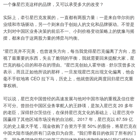
一个像星巴克这样的品牌，又可以承受多大的改变？
实际上，牵引星巴克发展的，一直都有两股力量：一是来自华尔街的
业绩和市场驱动，另一个则来自于创始人的文化和品牌驱动。不管是
大到对中国区业务决策的前后不一、小到价格变动策略上的犹豫与摇
摆，都来自于这两股力量的博弈与均衡。
"星巴克并不完美，也曾迷失方向，每当我觉得星巴克偏离了方向，忽
视了最重要的东西，失去了脆弱的平衡，我就需要回来提醒大家，星
巴克的核心目的和存在的理由。"星巴克创始人霍华德 · 舒尔茨曾多次
表示，而且正如他所说的那样，一旦发现星巴克出现文化偏离，他会
毫不手软地将 CEO 拉下马，历史上，他就曾因此两度回归星巴克重
掌权柄。
可以说，星巴克中国曾经的高速发展与他对中国市场的重视及信任密
不可分。曾担任中国区业务掌舵人的王静瑛，是加入星巴克 20 多年
的老臣，深得舒尔茨信任，在保持星巴克文化的基础上，让星巴克中
国赢得了其他区域市场没有的自治权。2017 年，星巴克以 87.59 亿
元的史上最大手笔，现金收购了合资方手里 50% 的股份，将星巴克在
中国大陆市场的所有门店收归为自营。"我们带着目的收回了所有的门
店，因为希望确保我们的第三空间体验和快速咖啡体验以我们感到自