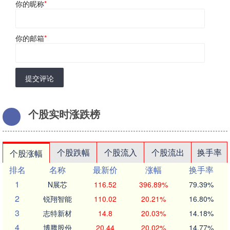
你的昵称
*
你的邮箱
*
提交评论
个股实时涨跌榜
个股跌幅
个股流入
个股流出
换手率
个股涨幅
排名
名称
最新价
涨幅
换手率
1
N展芯
116.52
396.89%
79.39%
2
锐翔智能
110.02
20.21%
16.80%
3
志特新材
14.8
20.03%
14.18%
4
博腾股份
20.44
20.02%
14.77%