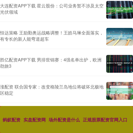
大连配资APP下载 星云股份：公司业务暂不涉及太空
光伏领域
恒达策略 王励勤奥运战略调整！王皓马琳全面落实，
有专长的新人能弯道超车
胜亿配资APP下载 男排世锦赛：4强名单出炉，欧洲
劲旅3
涨配资 联合国专家：改变格陵兰岛地位将破坏北极地
区稳定
蚂蚁配资
实盘配资网
场外配资是什么
正规股票配资官网入口