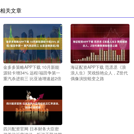
相关文章
金多多策略APP下载 10月新能
海证配资APP下载 范丞丞《浪
源轻卡增34% 远程/福田争第一
浪人生》哭戏惊艳众人，Z世代
重汽杀进前三 比亚迪增速超2倍
偶像演技蜕变之路
四川配资官网 日本财务大臣密