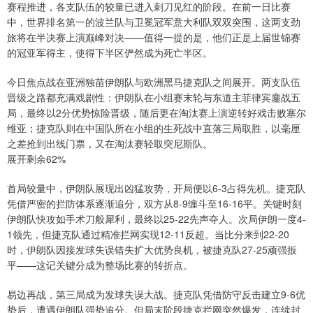
赛程推进，各支队伍的较量已进入刺刀见红的阶段。在前一日比赛
中，世界排名第一的波兰队与卫冕冠军意大利队双双突围，这两支劲
旅将在半决赛上演巅峰对决——值得一提的是，他们正是上届世锦赛
的冠亚军得主，使得下半区俨然成为死亡半区。
今日焦点战在亚洲独苗伊朗队与欧洲黑马捷克队之间展开。两支队伍
晋级之路都充满戏剧性：伊朗队在小组赛末轮与东道主菲律宾鏖战五
局，最终以2分优势惊险晋级，随后更在淘汰赛上演逆转好戏击败塞尔
维亚；捷克队则在中国队所在小组的生死战中直落三局取胜，以毫厘
之差抢到出线门票，又在淘汰赛轻取突尼斯队。
展开剩余62%
首局较量中，伊朗队展现出凶猛攻势，开局便以6-3占得先机。捷克队
凭借严密的拦防体系逐渐追分，双方从8-9缠斗至16-16平。关键时刻
伊朗队快攻如手术刀般犀利，最终以25-22先声夺人。次局伊朗一度4-
1领先，但捷克队通过精准拦网实现12-11反超。当比分来到22-20
时，伊朗队因接发球失误错失扩大优势良机，被捷克队27-25顽强扳
平——这记关键分成为整场比赛的转折点。
易边再战，第三局成为发球失误大战。捷克队凭借防守反击建立9-6优
势后，遭遇伊朗队强势追分。但局末阶段捷克拦网突然爆发，连续封