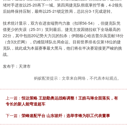
堵对手进攻以25-20再下一城。第四局捷克队彻底掌控节奏，4-2领先
后始终保持压制，最终以25-21锁定胜局，总比分3-1完成逆转。
技术统计显示，双方在进攻端势均力敌（扣球56-54），但捷克队凭
借更少的失误（25-31）笑到最后。捷克主攻因德拉砍下全场最高的
22分，其中包括20记势大力沉的扣杀；伊朗核心哈吉普尔虽贡献18分
（含3次拦网），仍难阻球队出局命运。目前世界排名仅第18位的捷
克队，就此成为本届赛事最大黑马，他们将在半决赛迎接更严峻的挑
战。
发布于：天津市
蚂蚁配资提示：文章来自网络，不代表本站观点。
上一篇：
恒达策略 王励勤奥运战略调整！王皓马琳全面落实，有
专长的新人能弯道超车
下一篇：
荣峰速配平台 山东玻纤：选举李锋为职工代表董事