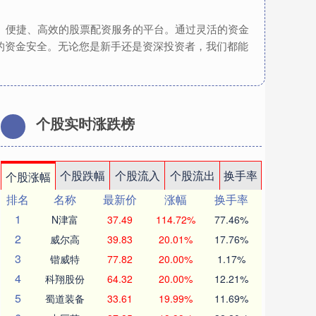
全、便捷、高效的股票配资服务的平台。通过灵活的资金
的资金安全。无论您是新手还是资深投资者，我们都能
个股实时涨跌榜
个股跌幅
个股流入
个股流出
换手率
个股涨幅
排名
名称
最新价
涨幅
换手率
1
N津富
37.49
114.72%
77.46%
2
威尔高
39.83
20.01%
17.76%
3
锴威特
77.82
20.00%
1.17%
4
科翔股份
64.32
20.00%
12.21%
5
蜀道装备
33.61
19.99%
11.69%