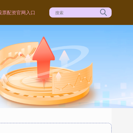
股票配资官网入口