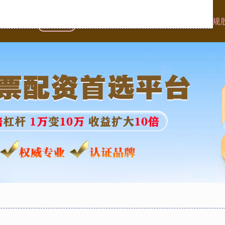
首页
蚂蚁配资
实盘配资网
场外配资是什么
正规