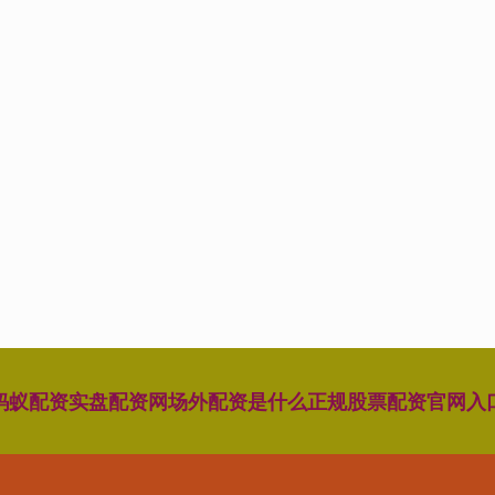
蚂蚁配资
实盘配资网
场外配资是什么
正规股票配资官网入