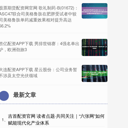
股票期货配资网官网 歌礼制药-B(01672)：
ASC47联合司美格鲁肽在肥胖受试者中较
司美格鲁肽单药减重效果相对提升高达
56.2%
胜亿配资APP下载 男排世锦赛：4强名单出
炉，欧洲劲旅3
大连配资APP下载 星云股份：公司业务暂
不涉及太空光伏领域
最新文章
吉首配资官网 读者点题·共同关注｜“六张网”如何
1、
赋能现代化产业体系