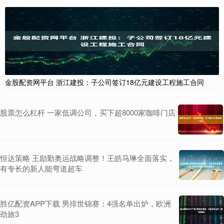
金股配资网平台 浙江建投：子公司签订18亿元建设工程施工合同
股票怎么杠杆 一家低调公司，买下超8000家咖啡门店
恒达策略 王励勤奥运战略调整！王皓马琳全面落实，
有专长的新人能弯道超车
胜亿配资APP下载 男排世锦赛：4强名单出炉，欧洲
劲旅3