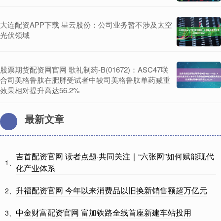
大连配资APP下载 星云股份：公司业务暂不涉及太空
光伏领域
股票期货配资网官网 歌礼制药-B(01672)：ASC47联
合司美格鲁肽在肥胖受试者中较司美格鲁肽单药减重
效果相对提升高达56.2%
最新文章
吉首配资官网 读者点题·共同关注｜“六张网”如何赋能现代
1、
化产业体系
升福配资官网 今年以来消费品以旧换新销售额超万亿元
2、
中金财富配资官网 富加铁路全线首座新建车站投用
3、