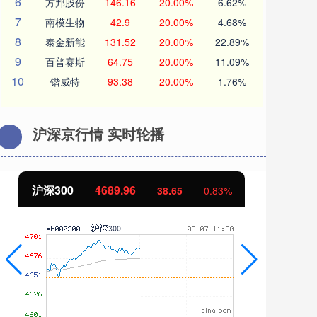
6
方邦股份
146.16
20.00%
6.62%
7
南模生物
42.9
20.00%
4.68%
8
泰金新能
131.52
20.00%
22.89%
9
百普赛斯
64.75
20.00%
11.09%
10
锴威特
93.38
20.00%
1.76%
沪深京行情 实时轮播
沪深300
4689.96
北
38.65
0.83%