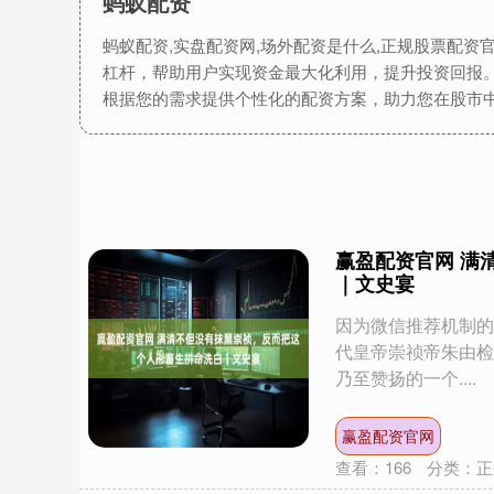
蚂蚁配资
蚂蚁配资,实盘配资网,场外配资是什么,正规股票配
杠杆，帮助用户实现资金最大化利用，提升投资回报
根据您的需求提供个性化的配资方案，助力您在股市
赢盈配资官网 满
｜文史宴
因为微信推荐机制的
代皇帝崇祯帝朱由检
乃至赞扬的一个....
赢盈配资官网
查看：
166
分类：
正