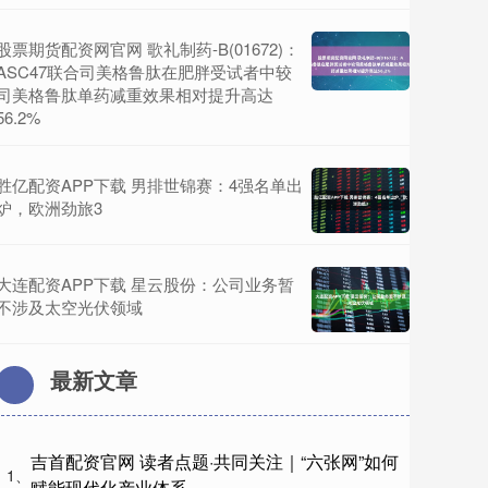
股票期货配资网官网 歌礼制药-B(01672)：
ASC47联合司美格鲁肽在肥胖受试者中较
司美格鲁肽单药减重效果相对提升高达
56.2%
胜亿配资APP下载 男排世锦赛：4强名单出
炉，欧洲劲旅3
大连配资APP下载 星云股份：公司业务暂
不涉及太空光伏领域
最新文章
吉首配资官网 读者点题·共同关注｜“六张网”如何
1、
赋能现代化产业体系