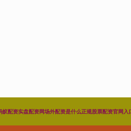
蚂蚁配资
实盘配资网
场外配资是什么
正规股票配资官网入