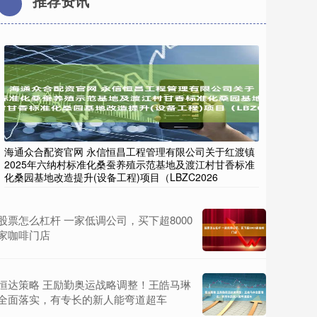
推荐资讯
海通众合配资官网 永信恒昌工程管理有限公司关于红渡镇
2025年六纳村标准化桑蚕养殖示范基地及渡江村甘香标准
化桑园基地改造提升(设备工程)项目（LBZC2026
股票怎么杠杆 一家低调公司，买下超8000
家咖啡门店
恒达策略 王励勤奥运战略调整！王皓马琳
全面落实，有专长的新人能弯道超车