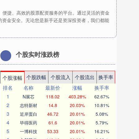
全、便捷、高效的股票配资服务的平台。通过灵活的资金
的资金安全。无论您是新手还是资深投资者，我们都能
个股实时涨跌榜
个股跌幅
个股流入
个股流出
换手率
个股涨幅
排名
名称
最新价
涨幅
换手率
1
N展芯
118.02
403.28%
62.67%
2
志特新材
14.8
20.03%
10.81%
3
近岸蛋白
46.72
20.01%
5.08%
4
毕得医药
61.6
20.01%
5.79%
5
一博科技
53.33
20.01%
16.21%