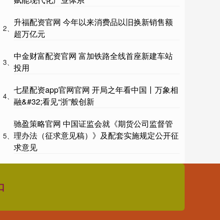
升福配资官网 今年以来消费品以旧换新销售额
2、
超万亿元
中金财富配资官网 富加铁路全线首座新建车站
3、
投用
七星配资app官网官网 开局之年看中国丨万象相
4、
融&#32;看见“浙”般创新
驰盈策略官网 中国证监会就《期货公司监督管
理办法（征求意见稿）》及配套实施规定公开征
5、
求意见
口