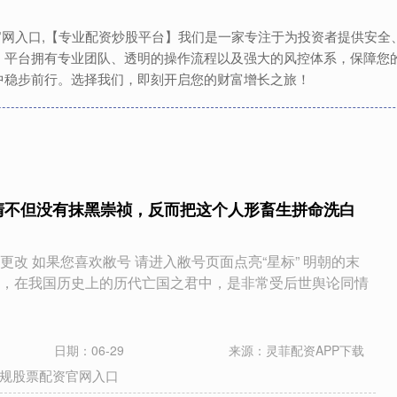
资官网入口,【专业配资炒股平台】我们是一家专注于为投资者提供安
。平台拥有专业团队、透明的操作流程以及强大的风控体系，保障您
中稳步前行。选择我们，即刻开启您的财富增长之旅！
清不但没有抹黑崇祯，反而把这个人形畜生拼命洗白
更改 如果您喜欢敝号 请进入敝号页面点亮“星标” 明朝的末
，在我国历史上的历代亡国之君中，是非常受后世舆论同情
日期：06-29
来源：灵菲配资APP下载
规股票配资官网入口