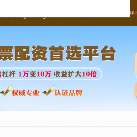
首页
蚂蚁配资
实盘配资网
场外配资是什么
正规