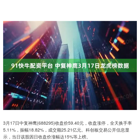
3月17日中复神鹰(688295)收盘价59.40元，收盘涨停，全天换手率
5.11%，振幅18.82%，成交额25.21亿元。科创板交易公开信息显
示，当日该股因日收盘价涨幅达15%等上榜。