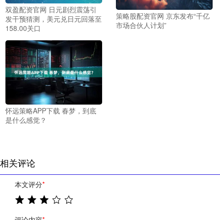
双盈配资官网 日元剧烈震荡引
策略股配资官网 京东发布“千亿
发干预猜测，美元兑日元回落至
市场合伙人计划”
158.00关口
怀远策略APP下载 春梦，到底
是什么感觉？
相关评论
本文评分
*
评论内容
*