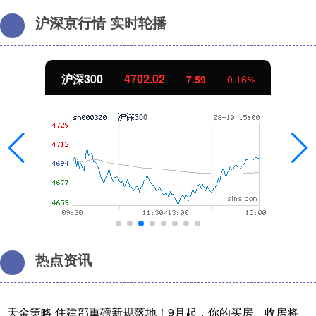
沪深京行情 实时轮播
北证50
1122.88
-11.37
-1.00%
热点资讯
天金策略 住建部重磅新规落地！9月起，你的买房、收房将