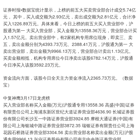
证券时报•数据宝统计显示，上榜的前五大买卖营业部合计成交5.74亿
元， 其中，买入成交额为2.93亿元，卖出成交额为2.81亿元，合计净
买入1226.89万元。具体来看，今日上榜的前五大买入营业部中，沪
股通为第一 大买入营业部，买入金额为13558.36万元，营业部合计买
入1.57亿元。卖出营业部中，有2家机构专用席位现身，即卖三、卖
五，卖出金额分别为4393.73万元、2388.41万元，沪股通为第一 大
卖出营业部，卖出金额为9966.13万元，营业部合计卖出1.13亿元。
买卖金额相抵，机构专用席位今日净卖出该股6782.14万元，沪股通
今日净买入该股3592.23万元。
资金流向方面，该股今日全天主力资金净流入2365.73万元。（数据
宝）
中复神鹰3月17日龙虎榜
买入营业部名称买入金额(万元)沪股通专用13558.36 高盛(中国)证券
有限责任公司上海浦东新区世纪大道证券营业部4636.90 长城证券股
份有限公司长沙五一中路证券营业部3924.85 摩根大通证券(中国)有
限公司上海银城中路证券营业部3872.35 瑞银证券有限责任公司上海
花园石桥路证券营业部3304.56 卖出营业部名称卖出金额(万元)沪股
通专用9966.13 兴业证券股份有限公司南京中央路证券营业部