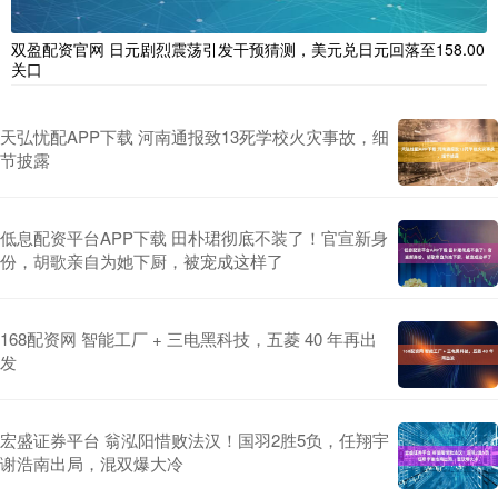
双盈配资官网 日元剧烈震荡引发干预猜测，美元兑日元回落至158.00
关口
天弘忧配APP下载 河南通报致13死学校火灾事故，细
节披露
低息配资平台APP下载 田朴珺彻底不装了！官宣新身
份，胡歌亲自为她下厨，被宠成这样了
168配资网 智能工厂 + 三电黑科技，五菱 40 年再出
发
宏盛证券平台 翁泓阳惜败法汉！国羽2胜5负，任翔宇
谢浩南出局，混双爆大冷