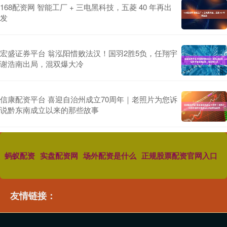
168配资网 智能工厂 + 三电黑科技，五菱 40 年再出
发
宏盛证券平台 翁泓阳惜败法汉！国羽2胜5负，任翔宇
谢浩南出局，混双爆大冷
信康配资平台 喜迎自治州成立70周年｜老照片为您诉
说黔东南成立以来的那些故事
蚂蚁配资
实盘配资网
场外配资是什么
正规股票配资官网入口
友情链接：