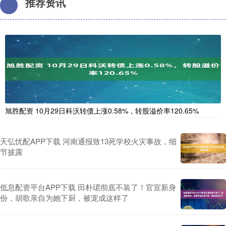
推荐资讯
旭胜配资 10月29日科沃转债上涨0.58%，转股溢价率120.65%
天弘忧配APP下载 河南通报致13死学校火灾事故，细
节披露
低息配资平台APP下载 田朴珺彻底不装了！官宣新身
份，胡歌亲自为她下厨，被宠成这样了