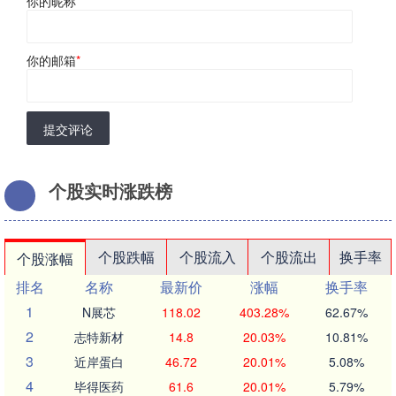
你的昵称
*
你的邮箱
*
提交评论
个股实时涨跌榜
个股跌幅
个股流入
个股流出
换手率
个股涨幅
排名
名称
最新价
涨幅
换手率
1
N展芯
118.02
403.28%
62.67%
2
志特新材
14.8
20.03%
10.81%
3
近岸蛋白
46.72
20.01%
5.08%
4
毕得医药
61.6
20.01%
5.79%