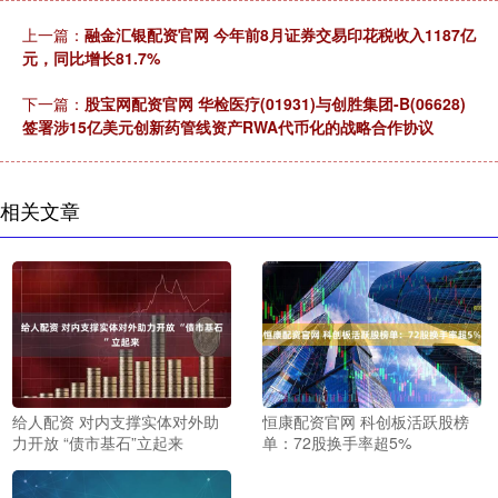
上一篇：
融金汇银配资官网 今年前8月证券交易印花税收入1187亿
元，同比增长81.7%
下一篇：
股宝网配资官网 华检医疗(01931)与创胜集团-B(06628)
签署涉15亿美元创新药管线资产RWA代币化的战略合作协议
相关文章
给人配资 对内支撑实体对外助
恒康配资官网 科创板活跃股榜
力开放 “债市基石”立起来
单：72股换手率超5%