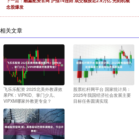
下一篇：
融鑫配资官网 沪指14连阳 成交额接近2.9万亿 光刻机概
念股爆发
相关文章
飞乐乐配资 2025北美外教课效
股票杠杆网平台 国家统计局：
果PK：VIPKID、掌门少儿、
2025年我国经济社会发展主要
VIPXM哪家外教更专业？
目标任务圆满实现