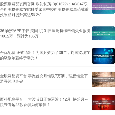
股票期货配资网官网 歌礼制药-B(01672)：ASC47联
合司美格鲁肽在肥胖受试者中较司美格鲁肽单药减重
效果相对提升高达56.2%
361配资APP下载 美国1月31日当周持续申领失业救济
186.2万，预计为185万
合优配资 正式退出！为国乒效力了36年，刘国梁现在
的级别年薪终于曝光！
金股网配资平台 零跑首次月销破7万辆，理想销量下
滑寻纯电突破
西科配资平台 一大波节日正在逼近！12月=快乐月～
快来看这25款香槟为何最佳？