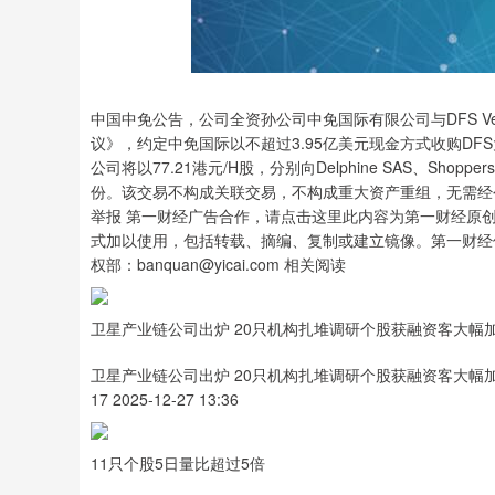
沪深300
4685.54
0.60
1.14%
34.23
0.7
中国中免公告，公司全资孙公司中免国际有限公司与DFS Venture Sin
议》，约定中免国际以不超过3.95亿美元现金方式收购D
公司将以77.21港元/H股，分别向Delphine SAS、Shoppers
份。该交易不构成关联交易，不构成重大资产重组，无需经
举报 第一财经广告合作，请点击这里此内容为第一财经原
式加以使用，包括转载、摘编、复制或建立镜像。第一财经
权部：banquan@yicai.com 相关阅读
卫星产业链公司出炉 20只机构扎堆调研个股获融资客大幅
卫星产业链公司出炉 20只机构扎堆调研个股获融资客大幅
17 2025-12-27 13:36
11只个股5日量比超过5倍