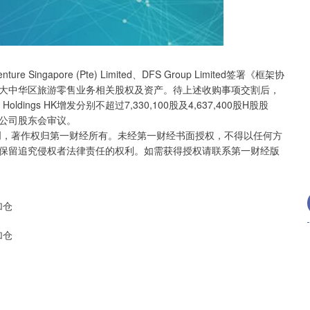
北证50
1130.91
4%
8.04
0.72%
gapore (Pte) Limited、DFS Group Limited签署《框架协
FS大中华区旅游零售业务相关股权及资产。待上述收购事项交割后，
 Holdings HK增发分别不超过7,330,100股及4,637,400股H股股
公司股东会审议。
创，著作权归第一财经所有。未经第一财经书面授权，不得以任何方
保留追究侵权者法律责任的权利。如需获得授权请联系第一财经版
加仓
加仓