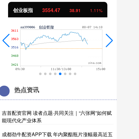
创业板指
3554.47
基
38.91
1.11%
热点资讯
吉首配资官网 读者点题·共同关注｜“六张网”如何赋
能现代化产业体系
成都劲牛配资APP下载 年内聚酯瓶片涨幅最高近五