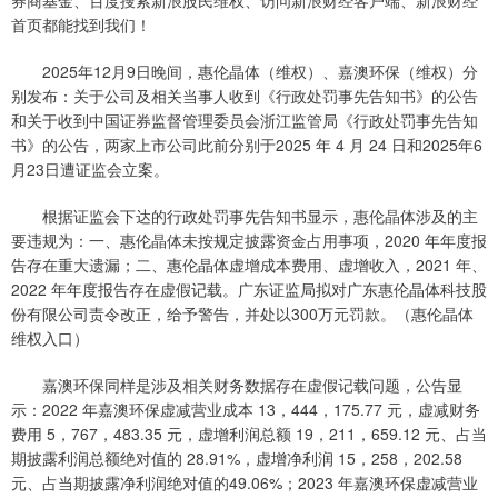
券商基金、百度搜索新浪股民维权、访问新浪财经客户端、新浪财经
首页都能找到我们！
2025年12月9日晚间，惠伦晶体（维权）、嘉澳环保（维权）分
别发布：关于公司及相关当事人收到《行政处罚事先告知书》的公告
和关于收到中国证券监督管理委员会浙江监管局《行政处罚事先告知
书》的公告，两家上市公司此前分别于2025 年 4 月 24 日和2025年6
月23日遭证监会立案。
根据证监会下达的行政处罚事先告知书显示，惠伦晶体涉及的主
要违规为：一、惠伦晶体未按规定披露资金占用事项，2020 年年度报
告存在重大遗漏；二、惠伦晶体虚增成本费用、虚增收入，2021 年、
2022 年年度报告存在虚假记载。广东证监局拟对广东惠伦晶体科技股
份有限公司责令改正，给予警告，并处以300万元罚款。（惠伦晶体
维权入口）
嘉澳环保同样是涉及相关财务数据存在虚假记载问题，公告显
示：2022 年嘉澳环保虚减营业成本 13，444，175.77 元，虚减财务
费用 5，767，483.35 元，虚增利润总额 19，211，659.12 元、占当
期披露利润总额绝对值的 28.91%，虚增净利润 15，258，202.58
元、占当期披露净利润绝对值的49.06%；2023 年嘉澳环保虚减营业