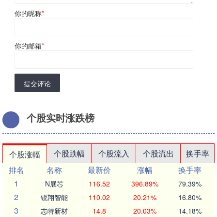
你的昵称
*
你的邮箱
*
提交评论
个股实时涨跌榜
个股跌幅
个股流入
个股流出
换手率
个股涨幅
排名
名称
最新价
涨幅
换手率
1
N展芯
116.52
396.89%
79.39%
2
锐翔智能
110.02
20.21%
16.80%
3
志特新材
14.8
20.03%
14.18%