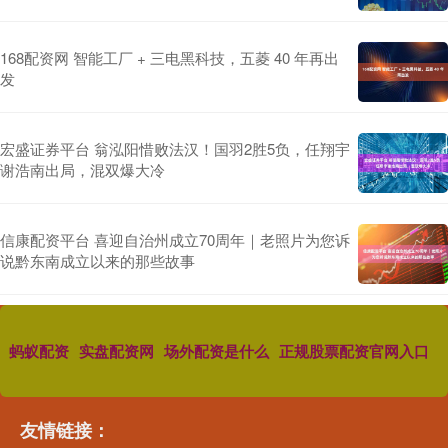
168配资网 智能工厂 + 三电黑科技，五菱 40 年再出
发
宏盛证券平台 翁泓阳惜败法汉！国羽2胜5负，任翔宇
谢浩南出局，混双爆大冷
信康配资平台 喜迎自治州成立70周年｜老照片为您诉
说黔东南成立以来的那些故事
蚂蚁配资
实盘配资网
场外配资是什么
正规股票配资官网入口
友情链接：