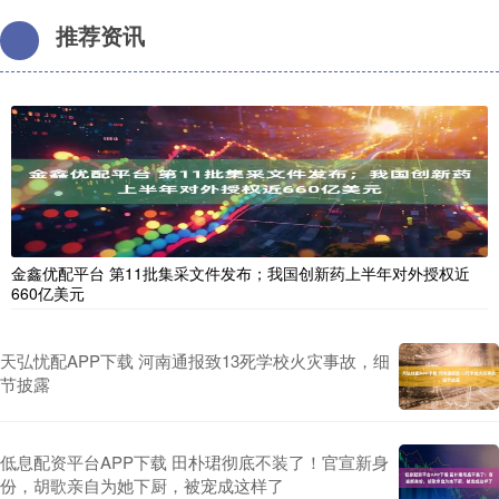
推荐资讯
金鑫优配平台 第11批集采文件发布；我国创新药上半年对外授权近
660亿美元
天弘忧配APP下载 河南通报致13死学校火灾事故，细
节披露
低息配资平台APP下载 田朴珺彻底不装了！官宣新身
份，胡歌亲自为她下厨，被宠成这样了