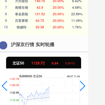
6
方邦股份
146.16
20.00%
6.62%
7
南模生物
42.9
20.00%
4.68%
8
泰金新能
131.52
20.00%
22.89%
9
百普赛斯
64.75
20.00%
11.09%
10
锴威特
93.38
20.00%
1.76%
沪深京行情 实时轮播
北证50
1129.72
创
6.84
0.61%