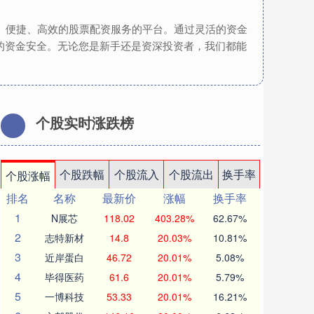
全、便捷、高效的股票配资服务的平台。通过灵活的资金
的资金安全。无论您是新手还是资深投资者，我们都能
个股实时涨跌榜
个股跌幅
个股流入
个股流出
换手率
个股涨幅
排名
名称
最新价
涨幅
换手率
1
N展芯
118.02
403.28%
62.67%
2
志特新材
14.8
20.03%
10.81%
3
近岸蛋白
46.72
20.01%
5.08%
4
毕得医药
61.6
20.01%
5.79%
5
一博科技
53.33
20.01%
16.21%