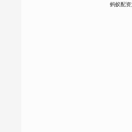
蚂蚁配资
深证成指
14295.08
.16
0.49%
184.96
1