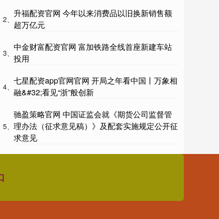
升福配资官网 今年以来消费品以旧换新销售额
2、
超万亿元
中金财富配资官网 富加铁路全线首座新建车站
3、
投用
七星配资app官网官网 开局之年看中国丨万象相
4、
融&#32;看见“浙”般创新
驰盈策略官网 中国证监会就《期货公司监督管
理办法（征求意见稿）》及配套实施规定公开征
5、
求意见
口