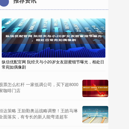
推荐资讯
纵信优配官网 阮经天与小20岁女友甜蜜细节曝光，相处日
常宛如偶像剧
股票怎么杠杆 一家低调公司，买下超8000
家咖啡门店
恒达策略 王励勤奥运战略调整！王皓马琳
全面落实，有专长的新人能弯道超车