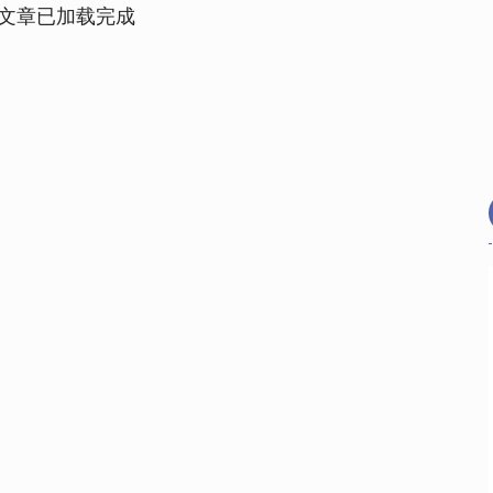
文章已加载完成
沪深300
4689.96
.31%
38.65
0.83%