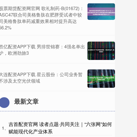
股票期货配资网官网 歌礼制药-B(01672)：
ASC47联合司美格鲁肽在肥胖受试者中较
司美格鲁肽单药减重效果相对提升高达
56.2%
胜亿配资APP下载 男排世锦赛：4强名单出
炉，欧洲劲旅3
大连配资APP下载 星云股份：公司业务暂
不涉及太空光伏领域
最新文章
吉首配资官网 读者点题·共同关注｜“六张网”如何
1、
赋能现代化产业体系