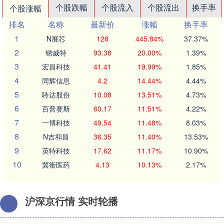
个股跌幅
个股流入
个股流出
换手率
个股涨幅
排名
名称
最新价
涨幅
换手率
1
N展芯
128
445.84%
37.37%
2
锴威特
93.38
20.00%
1.39%
3
宏昌科技
41.41
19.99%
1.85%
4
同辉信息
4.2
14.44%
4.44%
5
聆达股份
10.08
13.51%
4.73%
6
百普赛斯
60.17
11.51%
4.22%
7
一博科技
49.54
11.48%
8.03%
8
N吉和昌
36.35
11.40%
13.53%
9
英特科技
17.62
11.17%
10.90%
10
冀衡医药
4.13
10.13%
2.17%
沪深京行情 实时轮播