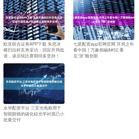
欧亚联合证券APP下载 朱思冰
七星配资app官网官网 开局之年
横扫拉科瓦奇采访：回应开局低
看中国丨万象相融&#32;看
迷，谈后续比赛期待多坚持！
见“浙”般创新
永华配资平台 三安光电称用于
智能眼镜的碳化硅光学衬底已小
批量交付