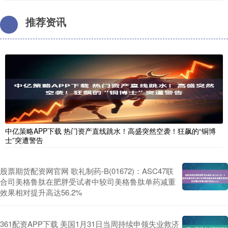
推荐资讯
中亿策略APP下载 热门资产直线跳水！高盛突然空袭！狂飙的“铜博
士”突遭警告
股票期货配资网官网 歌礼制药-B(01672)：ASC47联
合司美格鲁肽在肥胖受试者中较司美格鲁肽单药减重
效果相对提升高达56.2%
361配资APP下载 美国1月31日当周持续申领失业救济