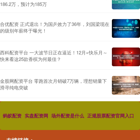
186.2万，预计为185万
合优配资 正式退出！为国乒效力了36年，刘国梁现在
的级别年薪终于曝光！
西科配资平台 一大波节日正在逼近！12月=快乐月～
快来看这25款香槟为何最佳？
金股网配资平台 零跑首次月销破7万辆，理想销量下
滑寻纯电突破
蚂蚁配资
实盘配资网
场外配资是什么
正规股票配资官网入口