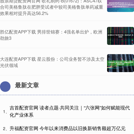
股票期货配资网官网 歌礼制药-B(01672)：ASC47联
合司美格鲁肽在肥胖受试者中较司美格鲁肽单药减重
效果相对提升高达56.2%
胜亿配资APP下载 男排世锦赛：4强名单出炉，欧洲
劲旅3
大连配资APP下载 星云股份：公司业务暂不涉及太空
光伏领域
最新文章
吉首配资官网 读者点题·共同关注｜“六张网”如何赋能现代
1、
化产业体系
升福配资官网 今年以来消费品以旧换新销售额超万亿元
2、