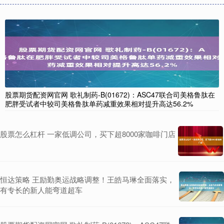
股票期货配资网官网 歌礼制药-B(01672)：ASC47联合司美格鲁肽在
肥胖受试者中较司美格鲁肽单药减重效果相对提升高达56.2%
股票怎么杠杆 一家低调公司，买下超8000家咖啡门店
恒达策略 王励勤奥运战略调整！王皓马琳全面落实，
有专长的新人能弯道超车