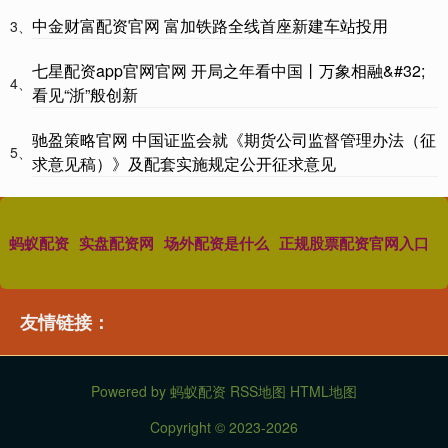
中金财富配资官网 富加铁路全线首座新建车站投用
3、
七星配资app官网官网 开局之年看中国丨万象相融&#32;
4、
看见“浙”般创新
驰盈策略官网 中国证监会就《期货公司监督管理办法（征
5、
求意见稿）》及配套实施规定公开征求意见
蚂蚁配资
实盘配资网
场外配资是什么
正规股票配资官网入口
友情链接：
Powered by
蚂蚁配资
RSS地图
HTML地图
Copyright
© 2023-2026