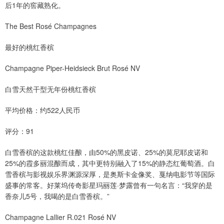
后1年的窖藏熟化。
The Best Rosé Champagnes
最好的桃红香槟
Champagne Piper-Heidsieck Brut Rosé NV
白雪天然干型无年份桃红香槟
平均价格：约522人民币
评分：91
白雪香槟的这款桃红佳酿，由50%的黑皮诺、25%的莫尼耶皮诺和
25%的霞多丽混酿而成，其中更特别融入了15%的静态红葡萄酒。白
雪香槟与影视娱乐界渊源深厚，是奥斯卡金像奖、戛纳电影节等国际
盛事的常客。好莱坞传奇影星玛丽莲·梦露曾有一句名言：“我穿的是
香奈儿5号，我喝的是白雪香槟。”
Champagne Lallier R.021 Rosé NV