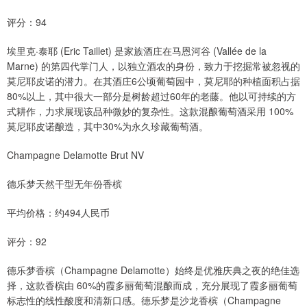
评分：94
埃里克·泰耶 (Eric Taillet) 是家族酒庄在马恩河谷 (Vallée de la
Marne) 的第四代掌门人，以独立酒农的身份，致力于挖掘常被忽视的
莫尼耶皮诺的潜力。在其酒庄6公顷葡萄园中，莫尼耶的种植面积占据
80%以上，其中很大一部分是树龄超过60年的老藤。他以可持续的方
式耕作，力求展现该品种微妙的复杂性。这款混酿葡萄酒采用 100%
莫尼耶皮诺酿造，其中30%为永久珍藏葡萄酒。
Champagne Delamotte Brut NV
德乐梦天然干型无年份香槟
平均价格：约494人民币
评分：92
德乐梦香槟（Champagne Delamotte）始终是优雅庆典之夜的绝佳选
择，这款香槟由 60%的霞多丽葡萄混酿而成，充分展现了霞多丽葡萄
标志性的线性酸度和清新口感。德乐梦是沙龙香槟（Champagne