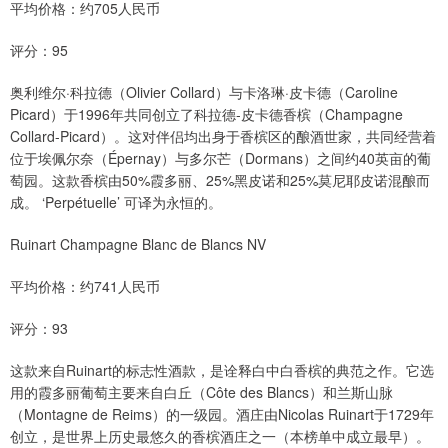
平均价格：约705人民币
评分：95
奥利维尔·科拉德（Olivier Collard）与卡洛琳·皮卡德（Caroline
Picard）于1996年共同创立了科拉德-皮卡德香槟（Champagne
Collard-Picard）。这对伴侣均出身于香槟区的酿酒世家，共同经营着
位于埃佩尔奈（Épernay）与多尔芒（Dormans）之间约40英亩的葡
萄园。这款香槟由50%霞多丽、25%黑皮诺和25%莫尼耶皮诺混酿而
成。 ‘Perpétuelle’ 可译为永恒的。
Ruinart Champagne Blanc de Blancs NV
平均价格：约741人民币
评分：93
这款来自Ruinart的标志性酒款，是诠释白中白香槟的典范之作。它选
用的霞多丽葡萄主要来自白丘（Côte des Blancs）和兰斯山脉
（Montagne de Reims）的一级园。酒庄由Nicolas Ruinart于1729年
创立，是世界上历史最悠久的香槟酒庄之一（本榜单中成立最早）。