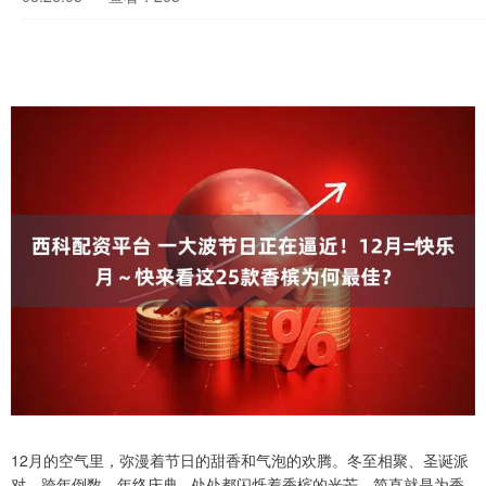
12月的空气里，弥漫着节日的甜香和气泡的欢腾。冬至相聚、圣诞派
对、跨年倒数、年终庆典...处处都闪烁着香槟的光芒，简直就是为香