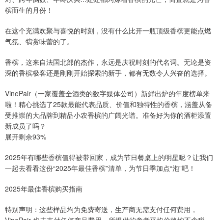
槟而生的月份！
在这个充满欢聚与喜悦的时刻，没有什么比开一瓶顶级香槟更能点燃
气氛、犒赏味蕾的了。
香槟，这来自法国北部的杰作，永远是庆祝时刻的代名词。无论是资
深的香槟极客还是刚刚开始探索的新手，都有无数令人兴奋的选择。
VinePair（一家覆盖全酒类的数字媒体公司）新鲜出炉的年度榜单来
啦！精心挑选了25款最能代表品质、价值和独特性的香槟，涵盖从备
受推崇的大品牌到精品小农香槟的广阔光谱。准备好为你的酒柜添置
新成员了吗？
展开剩余93%
2025年有哪些香槟值得被带回家，成为节日餐桌上的明星呢？让我们
一起去看看这份“2025年最佳香槟”清单，为节日季加点“泡”吧！
2025年最佳香槟购买指南
特别声明：这些样品均为免费寄送，生产商无需支付任何费用，