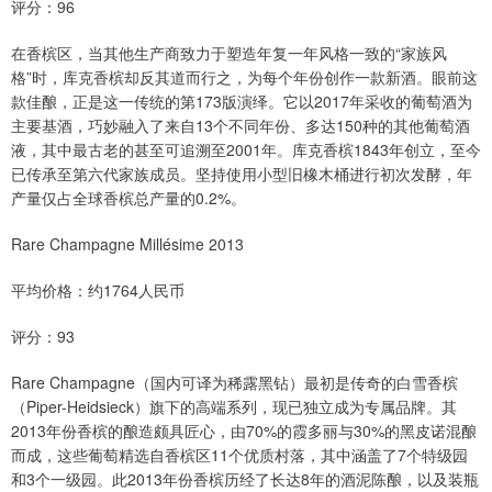
评分：96
在香槟区，当其他生产商致力于塑造年复一年风格一致的“家族风
格”时，库克香槟却反其道而行之，为每个年份创作一款新酒。眼前这
款佳酿，正是这一传统的第173版演绎。它以2017年采收的葡萄酒为
主要基酒，巧妙融入了来自13个不同年份、多达150种的其他葡萄酒
液，其中最古老的甚至可追溯至2001年。库克香槟1843年创立，至今
已传承至第六代家族成员。坚持使用小型旧橡木桶进行初次发酵，年
产量仅占全球香槟总产量的0.2%。
Rare Champagne Millésime 2013
平均价格：约1764人民币
评分：93
Rare Champagne（国内可译为稀露黑钻）最初是传奇的白雪香槟
（Piper-Heidsieck）旗下的高端系列，现已独立成为专属品牌。其
2013年份香槟的酿造颇具匠心，由70%的霞多丽与30%的黑皮诺混酿
而成，这些葡萄精选自香槟区11个优质村落，其中涵盖了7个特级园
和3个一级园。此2013年份香槟历经了长达8年的酒泥陈酿，以及装瓶