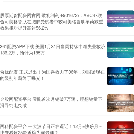
股票期货配资网官网 歌礼制药-B(01672)：ASC47联
合司美格鲁肽在肥胖受试者中较司美格鲁肽单药减重
效果相对提升高达56.2%
361配资APP下载 美国1月31日当周持续申领失业救济
186.2万，预计为185万
合优配资 正式退出！为国乒效力了36年，刘国梁现在
的级别年薪终于曝光！
金股网配资平台 零跑首次月销破7万辆，理想销量下
滑寻纯电突破
西科配资平台 一大波节日正在逼近！12月=快乐月～
快来看这25款香槟为何最佳？