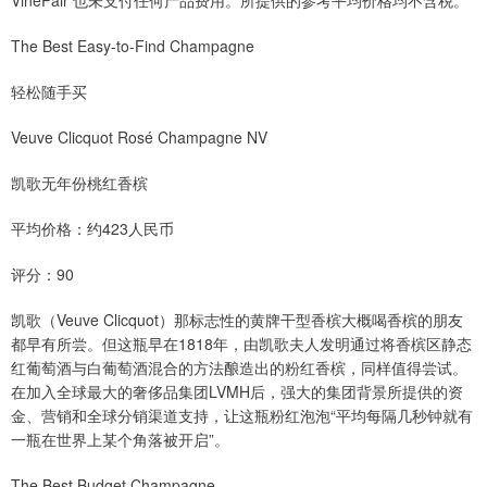
VinePair 也未支付任何产品费用。所提供的参考平均价格均不含税。
The Best Easy-to-Find Champagne
轻松随手买
Veuve Clicquot Rosé Champagne NV
凯歌无年份桃红香槟
平均价格：约423人民币
评分：90
凯歌（Veuve Clicquot）那标志性的黄牌干型香槟大概喝香槟的朋友
都早有所尝。但这瓶早在1818年，由凯歌夫人发明通过将香槟区静态
红葡萄酒与白葡萄酒混合的方法酿造出的粉红香槟，同样值得尝试。
在加入全球最大的奢侈品集团LVMH后，强大的集团背景所提供的资
金、营销和全球分销渠道支持，让这瓶粉红泡泡“平均每隔几秒钟就有
一瓶在世界上某个角落被开启”。
The Best Budget Champagne