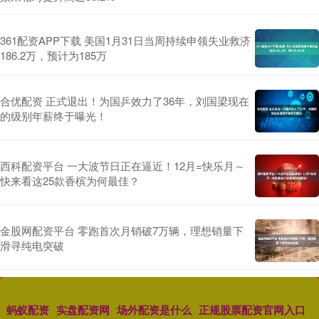
361配资APP下载 美国1月31日当周持续申领失业救济
186.2万，预计为185万
合优配资 正式退出！为国乒效力了36年，刘国梁现在
的级别年薪终于曝光！
西科配资平台 一大波节日正在逼近！12月=快乐月～
快来看这25款香槟为何最佳？
金股网配资平台 零跑首次月销破7万辆，理想销量下
滑寻纯电突破
蚂蚁配资
实盘配资网
场外配资是什么
正规股票配资官网入口