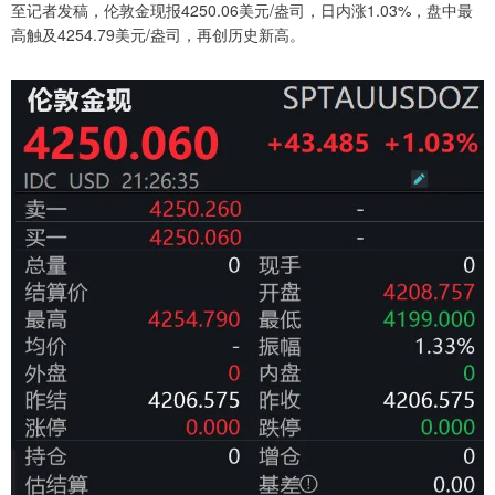
至记者发稿，伦敦金现报4250.06美元/盎司，日内涨1.03%，盘中最
高触及4254.79美元/盎司，再创历史新高。