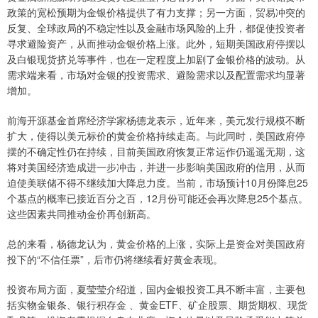
政策的宽松预期为金银价格提供了有力支撑；另一方面，贸易冲突的
反复、全球政局的不稳定性以及金融市场风险的上升，都促使投资者
寻求避险资产，从而推动金银价格上涨。此外，短期美国政府停摆以
及白银现货挤兑等事件，也在一定程度上加剧了金银价格的波动。从
需求端来看，市场对金银的投资需求、避险需求以及配置需求均显著
增加。
前海开源基金首席经济学家杨德龙表示，近年来，美元发行规模不断
扩大，使得以美元标价的黄金价格持续走高。与此同时，美国政府停
摆的不确定性仍在持续，目前美国政府恢复正常运作仍遥遥无期，这
将对美国经济造成进一步冲击，并进一步影响美国政府的信用，从而
迫使美联储不得不继续加大降息力度。当前，市场预计10月份降息25
个基点的概率已接近百分之百，12月份可能还会再次降息25个基点。
这些因素共同推动金价再创新高。
总的来看，杨德龙认为，黄金价格的上涨，实际上是资金对美国政府
投下的“不信任票”，后市仍将继续看好黄金表现。
投资布局方面，夏莹莹介绍道，国内金银投资工具不断丰富，主要包
括实物金银条、银行积存金 、黄金ETF、矿企股票、期货期权、现货