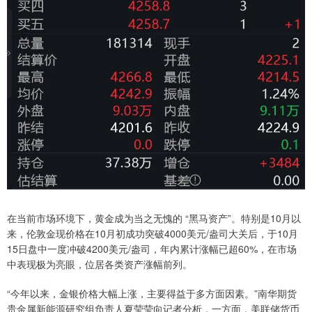
在当前市场环境下，黄金成为当之无愧的 “黑马资产”。特别是10月以
来，伦敦金现价格在10月初成功突破4000美元/盎司大关后，于10月
15日盘中一度冲破4200美元/盎司，年内累计涨幅已超60%，在市场
中表现极为亮眼，位居各类资产涨幅前列。
“今年以来，金银价格大幅上涨，主要得益于多方面因素。”南华期货
贵金属新能源研究组负责人夏莹莹向记者分析，一方面，美联储货币