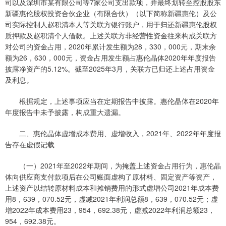
司以及深圳市某有限公司等7家公司支出款项，并最终划转至控股股东
新疆惠伦股权投资合伙企业（有限合伙）（以下简称新疆惠伦）及公
司实际控制人赵积清本人等关联方银行账户，用于归还新疆惠伦股权
质押款及赵积清个人借款。上述关联方非经营性资金往来构成关联方
对公司的资金占用，2020年累计发生额为28，330，000元，期末余
额为26，630，000元，资金占用发生额占惠伦晶体2020年年度报告
披露净资产的5.12%。截至2025年3月，关联方已归还上述占用资金
及利息。
根据规定，上述事项应当在定期报告中披露。惠伦晶体在2020年
年度报告中未予披露，构成重大遗漏。
二、惠伦晶体虚增成本费用、虚增收入，2021年、2022年年度报
告存在虚假记载
（一）2021年至2022年期间，为掩盖上述资金占用行为，惠伦晶
体向供应商支付款项后在公司账面虚构了原材料、固定资产等资产，
上述资产以结转原材料成本和摊销费用的形式虚增公司2021年成本费
用8，639，070.52元，虚减2021年利润总额8，639，070.52元；虚
增2022年成本费用23，954，692.38元，虚减2022年利润总额23，
954，692.38元。