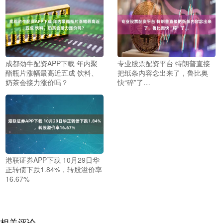
成都劲牛配资APP下载 年内聚
专业股票配资平台 特朗普直接
酯瓶片涨幅最高近五成 饮料、
把纸条内容念出来了，鲁比奥
奶茶会接力涨价吗？
快“碎”了…
港联证券APP下载 10月29日华
正转债下跌1.84%，转股溢价率
16.67%
相关评论