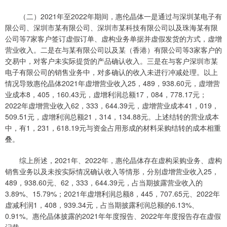
（二）2021年至2022年期间，惠伦晶体一是通过与深圳某电子有
限公司、深圳市某有限公司、深圳市某科技有限公司以及珠海某有限
公司等7家客户签订虚假订单、虚构业务单据并虚假发货的方式，虚增
营业收入。二是在与某有限公司以及某（香港）有限公司等3家客户的
交易中，对客户未实际提货的产品确认收入。三是在与客户深圳市某
电子有限公司的销售业务中，对多确认的收入未进行冲减处理。以上
情况导致惠伦晶体2021年虚增营业收入25，489，938.60元，虚增营
业成本8，405，160.43元，虚增利润总额17，084，778.17元；
2022年虚增营业收入62，333，644.39元，虚增营业成本41，019，
509.51元，虚增利润总额21，314，134.88元。上述结转的营业成本
中，有1，231，618.19元与资金占用形成的材料采购结转的成本相重
叠。
综上所述，2021年、2022年，惠伦晶体存在虚构采购业务、虚构
销售业务以及未按实际情况确认收入等情形，分别虚增营业收入25，
489，938.60元、62，333，644.39元，占当期披露营业收入的
3.89%、15.79%；2021年虚增利润总额8，445，707.65元、2022年
虚减利润1，408，939.34元，占当期披露利润总额的6.13%、
0.91%。惠伦晶体披露的2021年年度报告、2022年年度报告存在虚假