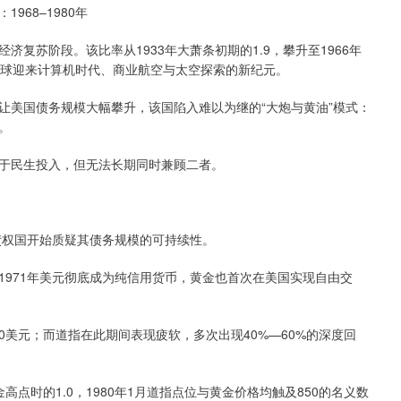
68–1980年
苏阶段。该比率从1933年大萧条初期的1.9，攀升至1966年
时期全球迎来计算机时代、商业航空与太空探索的新纪元。
美国债务规模大幅攀升，该国陷入难以为继的“大炮与黄油”模式：
。
于民生投入，但无法长期同时兼顾二者。
？
债权国开始质疑其债务规模的可持续性。
71年美元彻底成为纯信用货币，黄金也首次在美国实现自由交
50美元；而道指在此期间表现疲软，多次出现40%—60%的深度回
高点时的1.0，1980年1月道指点位与黄金价格均触及850的名义数