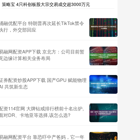
策略宝 4只科创板股大宗交易成交超3000万元
涌融优配平台 特朗普再次延长TikTok禁令
执行，外交部回应
易融网配资APP下载 京北方：公司目前暂
无边缘计算相关业务布局
证券配资炒股APP下载 国产GPU 赋能物理
AI 共筑新生态
配资114官网 大牌钻戒排行榜前十名出炉,
面对DR、卡地亚等选择,该怎么选?
易融网配资平台 靠恐吓中产爸妈，它一年