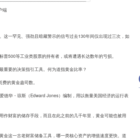
户端
这一罕见、强劲且暗藏警示的信号过去130年间仅出现过三次，如
普500等工业类股票的持有者，或将遭遇长达数年的亏损。
重要的决策指引工具。何为道指黄金比率？
耗费的黄金盎司数。
爱德华・琼斯（Edward Jones）编制，用以衡量美国经济的运行表
作财富的储存手段，而且在此之前的几千年里，黄金可能也被用
金这一古老财富储备工具，哪一类核心资产的增值速度更快。道