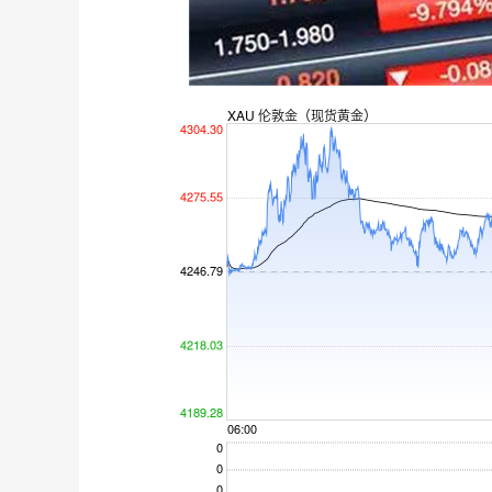
深证成指
14110.12
.92
0.57%
-34.08
-0