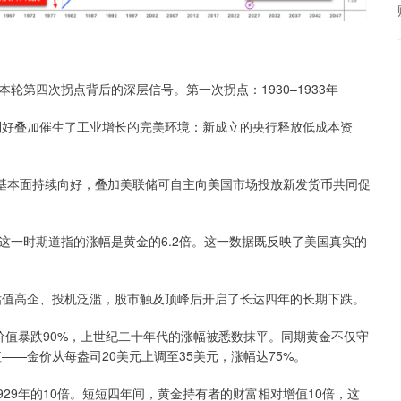
四次拐点背后的深层信号。第一次拐点：1930–1933年
好叠加催生了工业增长的完美环境：新成立的央行释放低成本资
基本面持续向好，叠加美联储可自主向美国市场投放新发货币共同促
6，这一时期道指的涨幅是黄金的6.2倍。这一数据既反映了美国真实的
值高企、投机泛滥，股市触及顶峰后开启了长达四年的长期下跌。
价值暴跌90%，上世纪二十年代的涨幅被悉数抹平。同期黄金不仅守
——金价从每盎司20美元上调至35美元，涨幅达75%。
29年的10倍。短短四年间，黄金持有者的财富相对增值10倍，这