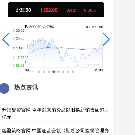
北证50
1122.88
创
3.42
0.30%
热点资讯
升福配资官网 今年以来消费品以旧换新销售额超万
亿元
驰盈策略官网 中国证监会就《期货公司监督管理办