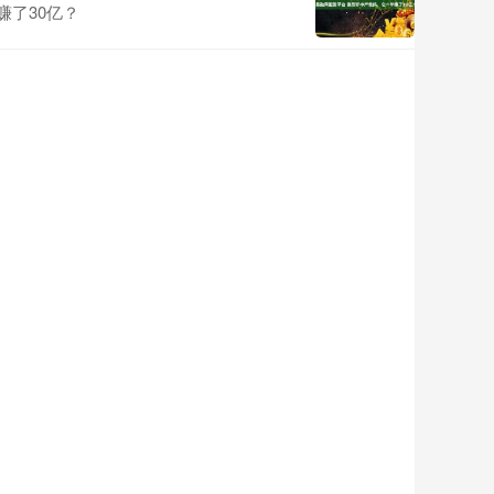
赚了30亿？