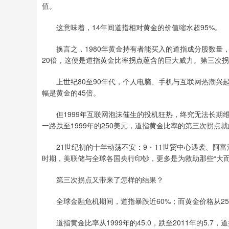
值。
这意味着，14年间道指相对黄金的价值缩水超95%。
换言之，1980年黄金持有者能买入的道指成分股数量，是
20倍，这便是道指黄金比率拐点蕴含的巨大威力。第三次拐点：
上世纪80至90年代，个人电脑、手机与互联网热潮兴起，道指
幅是黄金的45倍。
但1999年互联网泡沫催生的投机狂热，终究无法长期维系。
一路跌至1999年的250美元，道指黄金比率的第三次拐点
21世纪初的十年动荡不安：9・11世贸中心遇袭、阿富汗
时期，美联储与全球各国央行印钞，更多是为救助那些“大
第三次拐点又带来了怎样的结果？
全球金融危机期间，道指暴跌近60%；而黄金价格从250美
道指黄金比率从1999年的45.0，跌至2011年的5.7