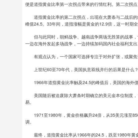
便是道指黄金比率第一次拐点带来的行情红利。第二次拐点：19
道指黄金比率的第二次拐点，出现在大萧条与二战后的经济复
峰值24.5。33年间，道指涨幅是黄金的12.9倍，这一
但与此同时，朝鲜战争、越南战争两场无胜算的战事，让
一边在海外发起多场战争，一边持续加码国内社会福利支出
有观点认为，一个国家可选择专注于对外扩张，或聚焦
上世纪60至70年代，美国执意双线并行的后果是什么
1966年道指黄金比率触及24.5的峰值后，美国的海外
美国随后被迫废除大萧条时期确立的美元金本位制度，19
易。
1971至1980年，黄金价格飙升24倍，从35美元涨至8
调。
最终，道指黄金比率从1966年的24.5，跌至1980年黄金