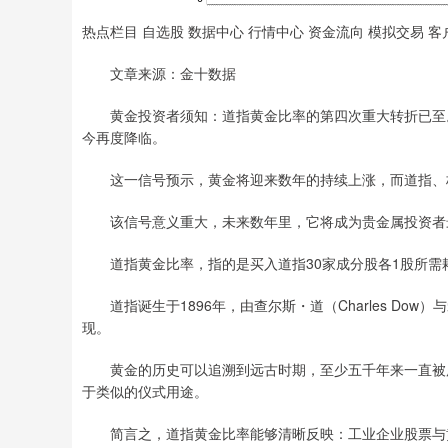
热点栏目 自选股 数据中心 行情中心 资金流向 模拟交易 客
文章来源：金十数据
黄金投资者须知：道指黄金比率的第四次重大转折已至。
今再度降临。
这一信号预示，黄金将迎来数年的持续上涨，而道指、标
该信号意义重大，未来数年里，它将成为贵金属投资者最
道指黄金比率，指的是买入道指30家成分股各1股所需
道指诞生于1896年，由查尔斯・道（Charles Dow）与
现。
黄金的历史可以追溯到远古时期，至少五千年来一直被用
于类似的仪式用途。
简言之，道指黄金比率能够清晰反映：工业企业股票与黄