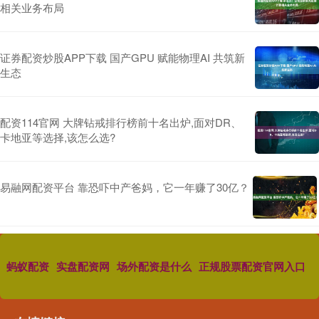
相关业务布局
证券配资炒股APP下载 国产GPU 赋能物理AI 共筑新
生态
配资114官网 大牌钻戒排行榜前十名出炉,面对DR、
卡地亚等选择,该怎么选?
易融网配资平台 靠恐吓中产爸妈，它一年赚了30亿？
蚂蚁配资
实盘配资网
场外配资是什么
正规股票配资官网入口