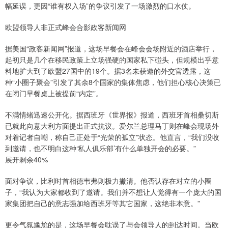
幅延误，更因“谁有权入场”的争议引发了一场激烈的口水仗。
欧盟领导人非正式峰会合影政客新闻网
据美国“政客新闻网”报道，这场早餐会在峰会会场附近的酒店举行，
起初只是几个在移民政策上立场强硬的国家私下碰头，但规模出乎意
料地扩大到了欧盟27国中的19个。据3名未获邀的外交官透露，这
种“小圈子聚会”引发了其余8个国家的集体焦虑，他们担心核心决策已
在闭门早餐桌上被提前“内定”。
不满情绪迅速公开化。据西班牙《世界报》报道，西班牙首相桑切斯
已就此向意大利方面提出正式抗议。爱尔兰总理马丁则在峰会现场外
对着记者自嘲，称自己正处于“光荣的孤立”状态。他直言，“我们没收
到邀请，也不明白这种‘私人俱乐部’有什么单独开会的必要。”
展开剩余40%
面对争议，比利时首相德韦弗则极力撇清。他否认存在对立的小圈
子，“我认为大家都收到了邀请。我们并不想让人觉得有一个庞大的国
家集团把自己的意志强加给西班牙等其它国家，这绝非本意。”
更令气氛尴尬的是，这场早餐会耽误了与会领导人的到达时间。当欧