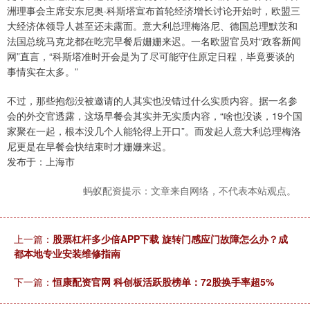
洲理事会主席安东尼奥·科斯塔宣布首轮经济增长讨论开始时，欧盟三
大经济体领导人甚至还未露面。意大利总理梅洛尼、德国总理默茨和
法国总统马克龙都在吃完早餐后姗姗来迟。一名欧盟官员对“政客新闻
网”直言，“科斯塔准时开会是为了尽可能守住原定日程，毕竟要谈的
事情实在太多。”
不过，那些抱怨没被邀请的人其实也没错过什么实质内容。据一名参
会的外交官透露，这场早餐会其实并无实质内容，“啥也没谈，19个国
家聚在一起，根本没几个人能轮得上开口”。而发起人意大利总理梅洛
尼更是在早餐会快结束时才姗姗来迟。
发布于：上海市
蚂蚁配资提示：文章来自网络，不代表本站观点。
上一篇：
股票杠杆多少倍APP下载 ️旋转门感应门故障怎么办？成
都本地专业安装维修指南
下一篇：
恒康配资官网 科创板活跃股榜单：72股换手率超5%