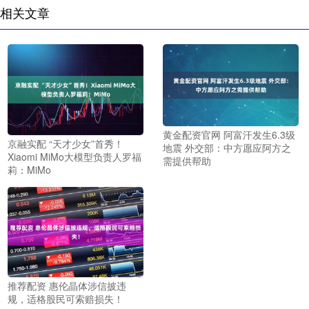
相关文章
黄金配资官网 阿富汗发生6.3级
京融实配 “天才少女”首秀！
地震 外交部：中方愿应阿方之
Xiaomi MiMo大模型负责人罗福
需提供帮助
莉：MiMo
推荐配资 惠伦晶体涉信披违
规，适格股民可索赔损失！