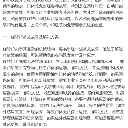
频率的增加，门体难免出现各种故障。特别是在高峰时段，自动门如
果发生故障，可能会给企业和顾客带来不便。尤其对于成都的用户来
说，如何解决旋转门和感应门故障问题，以及如何选择本地专业的安
装和维修服务，是每个商户和建筑物业管理者关注的重点。
一、旋转门常见故障及解决方案
旋转门由于其复杂的机械结构，容易出现一些常见故障。通过了解这
些故障的根源，可以帮助我们在问题发生时及时应对。
旋转门卡顿或无法转动 原因：常见原因是门体的齿轮和轴承积尘，或
者门轨道中有杂物阻碍了门体的运动。 解决方法：首先清理门体及轨
道中的杂物，使用专用润滑油对门体的轴承和齿轮进行润滑。如果问
题依旧，可能是电机出现故障，需要专业人员检查电机驱动系统并更
换部件。 旋转门启动不灵敏或延迟 原因：电路故障、电源不稳定或感
应器损坏。 解决方法：检查电源和线路的连接，确保电源稳定。对感
应器进行清洁，排除任何可能的障碍物，必要时调整感应器的角度或
更换损坏的感应器。 旋转门无法自动停止 原因：安全防护装置（如红
外感应装置）出现故障，导致门体无法停止运行。 解决方法：检查并
清理感应器和防夹装置。如果红外感应器出现问题，可能需要重新校
准或更换。展开剩余67%