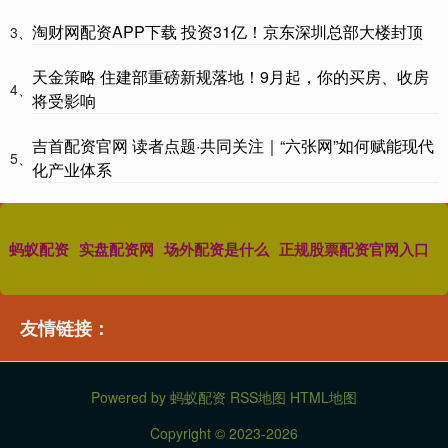
淘财网配资APP下载 投资31亿！京东深圳总部大楼封顶
3、
天金策略 住建部重磅新规落地！9月起，你的买房、收房
4、
将受影响
吉首配资官网 读者点题·共同关注｜“六张网”如何赋能现代
5、
化产业体系
蚂蚁配资
实盘配资网
场外配资是什么
正规股票配资官网入口
友情链接：
Powered by
蚂蚁配资
RSS地图
HTML地图
Copyright
© 2023-2026