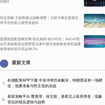
劲旅3
恒达策略 王励勤奥运战略调整！王皓马琳全面落实，
有专长的新人能弯道超车
股票期货配资网官网 歌礼制药-B(01672)：ASC47联
合司美格鲁肽在肥胖受试者中较司美格鲁肽单药减重
效果相对提升高达56.2%
最新文章
杜德配资APP下载 中东冲突仍未解决，特朗普还有一场硬
1、
仗，他要准备与民主党的决战
新富策略平台 曹查理、张文慈，港星北上租房养老：现象
2、
背后的现实逻辑与趋势