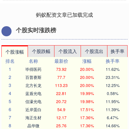
蚂蚁配资文章已加载完成
个股实时涨跌榜
个股跌幅
个股流入
个股流出
换手率
个股涨幅
排名
名称
最新价
涨幅
换手率
1
毕得医药
73.92
20.00%
11.62%
2
百普赛斯
77.7
20.00%
23.31%
3
北方长龙
113.23
20.00%
12.25%
4
蓝盾光电
22.81
19.99%
0.58%
5
信濠光电
20.72
19.98%
11.95%
6
近岸蛋白
54.9
17.51%
11.39%
7
海正生材
12.17
17.36%
6.47%
8
晶华微
25.76
17.36%
14.66%