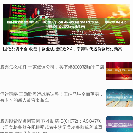
国信配资平台 收盘｜创业板指涨近2%，宁德时代股价创历史新高
股票怎么杠杆 一家低调公司，买下超8000家咖啡门店
恒达策略 王励勤奥运战略调整！王皓马琳全面落实，
有专长的新人能弯道超车
股票期货配资网官网 歌礼制药-B(01672)：ASC47联
合司美格鲁肽在肥胖受试者中较司美格鲁肽单药减重