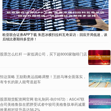
欧亚联合证券APP下载 朱思冰横扫拉科瓦奇采访：回应开局低迷，谈
后续比赛期待多坚持！
股票怎么杠杆 一家低调公司，买下超8000家咖啡门店
恒达策略 王励勤奥运战略调整！王皓马琳全面落实，
有专长的新人能弯道超车
股票期货配资网官网 歌礼制药-B(01672)：ASC47联
合司美格鲁肽在肥胖受试者中较司美格鲁肽单药减重
效果相对提升高达56.2%