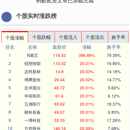
蚂蚁配资文章已加载完成
个股实时涨跌榜
个股跌幅
个股流入
个股流出
换手率
个股涨幅
排名
名称
最新价
涨幅
换手率
1
N展芯
116.52
396.89%
79.39%
2
锐翔智能
110.02
20.21%
16.80%
3
志特新材
14.8
20.03%
14.18%
4
博腾股份
20.44
20.02%
14.77%
5
近岸蛋白
46.72
20.01%
5.62%
6
毕得医药
61.6
20.01%
6.12%
7
五洲医疗
83.62
20.01%
18.37%
8
耐科装备
49.67
20.01%
6.83%
9
一博科技
53.33
20.01%
17.26%
10
方邦股份
146.16
20.00%
7.68%