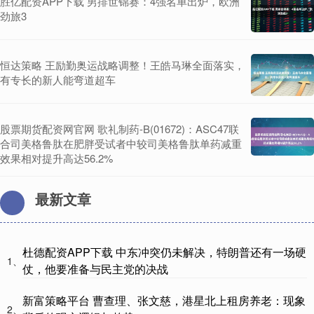
胜亿配资APP下载 男排世锦赛：4强名单出炉，欧洲
劲旅3
恒达策略 王励勤奥运战略调整！王皓马琳全面落实，
有专长的新人能弯道超车
股票期货配资网官网 歌礼制药-B(01672)：ASC47联
合司美格鲁肽在肥胖受试者中较司美格鲁肽单药减重
效果相对提升高达56.2%
最新文章
杜德配资APP下载 中东冲突仍未解决，特朗普还有一场硬
1、
仗，他要准备与民主党的决战
新富策略平台 曹查理、张文慈，港星北上租房养老：现象
2、