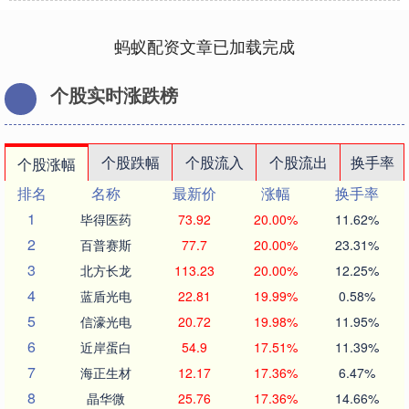
蚂蚁配资文章已加载完成
个股实时涨跌榜
个股跌幅
个股流入
个股流出
换手率
个股涨幅
排名
名称
最新价
涨幅
换手率
1
毕得医药
73.92
20.00%
11.62%
2
百普赛斯
77.7
20.00%
23.31%
3
北方长龙
113.23
20.00%
12.25%
4
蓝盾光电
22.81
19.99%
0.58%
5
信濠光电
20.72
19.98%
11.95%
6
近岸蛋白
54.9
17.51%
11.39%
7
海正生材
12.17
17.36%
6.47%
8
晶华微
25.76
17.36%
14.66%