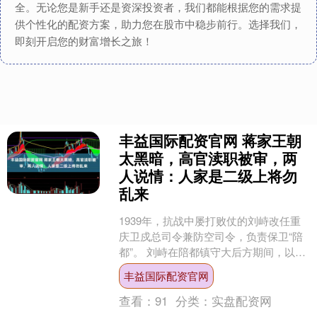
全。无论您是新手还是资深投资者，我们都能根据您的需求提
供个性化的配资方案，助力您在股市中稳步前行。选择我们，
即刻开启您的财富增长之旅！
丰益国际配资官网 蒋家王朝
太黑暗，高官渎职被审，两
人说情：人家是二级上将勿
乱来
1939年，抗战中屡打败仗的刘峙改任重
庆卫戍总司令兼防空司令，负责保卫“陪
都”。 刘峙在陪都镇守大后方期间，以为
太平无事，放松警惕， 以致酿成1941年
丰益国际配资官网
的重庆防....
查看：
91
分类：
实盘配资网