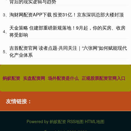
背后的现实逻辑与趋势
淘财网配资APP下载 投资31亿！京东深圳总部大楼封顶
3、
天金策略 住建部重磅新规落地！9月起，你的买房、收房
4、
将受影响
吉首配资官网 读者点题·共同关注｜“六张网”如何赋能现代
5、
化产业体系
蚂蚁配资
实盘配资网
场外配资是什么
正规股票配资官网入口
友情链接：
Powered by
蚂蚁配资
RSS地图
HTML地图