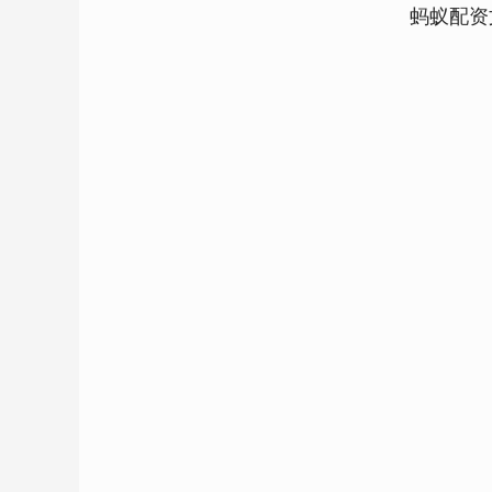
蚂蚁配资
深证成指
14110.12
.92
0.57%
-34.08
-0