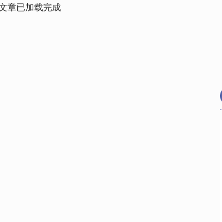
文章已加载完成
沪深300
4651.31
.24%
-6.85
-0.15%