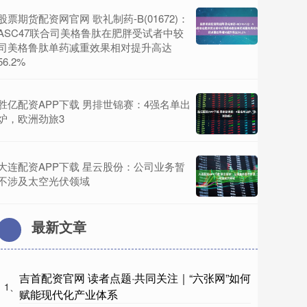
股票期货配资网官网 歌礼制药-B(01672)：
ASC47联合司美格鲁肽在肥胖受试者中较
司美格鲁肽单药减重效果相对提升高达
56.2%
胜亿配资APP下载 男排世锦赛：4强名单出
炉，欧洲劲旅3
大连配资APP下载 星云股份：公司业务暂
不涉及太空光伏领域
最新文章
吉首配资官网 读者点题·共同关注｜“六张网”如何
1、
赋能现代化产业体系