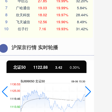
6
中巨芯
27.85
19.99%
32.20%
7
广哈通信
19.03
19.99%
5.84%
8
欣天科技
18.02
19.97%
28.44%
9
飞天诚信
12.56
19.96%
8.49%
10
任子行
7.16
19.93%
31.42%
沪深京行情 实时轮播
北证50
1122.88
创
3.42
0.30%