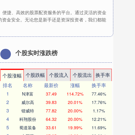
全、便捷、高效的股票配资服务的平台。通过灵活的资金
的资金安全。无论您是新手还是资深投资者，我们都能
个股实时涨跌榜
个股跌幅
个股流入
个股流出
换手率
个股涨幅
排名
名称
最新价
涨幅
换手率
1
N津富
37.49
114.72%
77.46%
2
威尔高
39.83
20.01%
17.76%
3
锴威特
77.82
20.00%
1.17%
4
科翔股份
64.32
20.00%
12.21%
5
蜀道装备
33.61
19.99%
11.69%