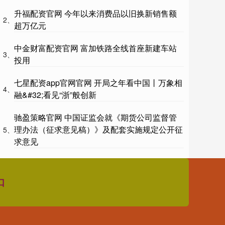
升福配资官网 今年以来消费品以旧换新销售额
2、
超万亿元
中金财富配资官网 富加铁路全线首座新建车站
3、
投用
七星配资app官网官网 开局之年看中国丨万象相
4、
融&#32;看见“浙”般创新
驰盈策略官网 中国证监会就《期货公司监督管
理办法（征求意见稿）》及配套实施规定公开征
5、
求意见
口