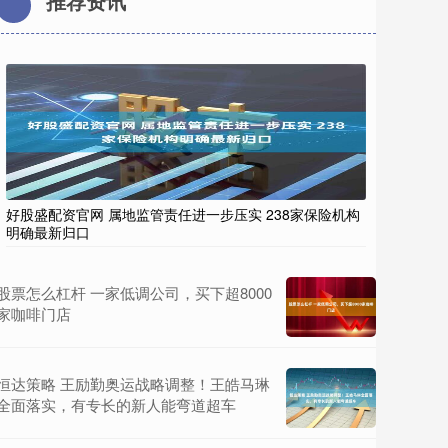
推荐资讯
好股盛配资官网 属地监管责任进一步压实 238家保险机构
明确最新归口
股票怎么杠杆 一家低调公司，买下超8000
家咖啡门店
恒达策略 王励勤奥运战略调整！王皓马琳
全面落实，有专长的新人能弯道超车