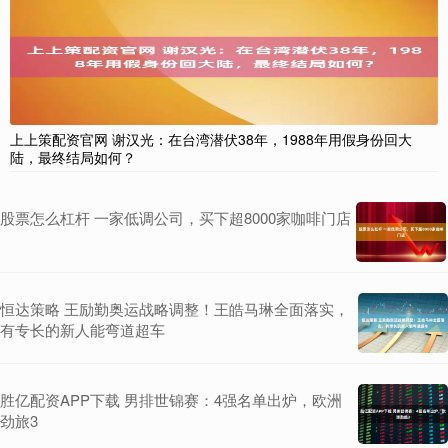
上上策配资官网 谢汉光：在台湾潜伏38年，1988年用假身份回大
陆，最终结局如何？
股票怎么杠杆 一家低调公司，买下超8000家咖啡门店
恒达策略 王励勤奥运战略调整！王皓马琳全面落实，
有专长的新人能弯道超车
胜亿配资APP下载 男排世锦赛：4强名单出炉，欧洲
劲旅3