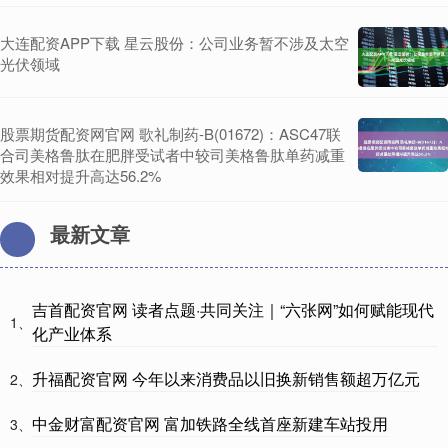
大连配资APP下载 星云股份：公司业务暂不涉及太空
光伏领域
股票期货配资网官网 歌礼制药-B(01672)：ASC47联
合司美格鲁肽在肥胖受试者中较司美格鲁肽单药减重
效果相对提升高达56.2%
最新文章
吉首配资官网 读者点题·共同关注｜“六张网”如何赋能现代
1、
化产业体系
升福配资官网 今年以来消费品以旧换新销售额超万亿元
2、
中金财富配资官网 富加铁路全线首座新建车站投用
3、