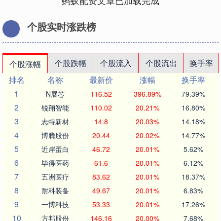
蚂蚁配资文章已加载完成
个股实时涨跌榜
个股跌幅
个股流入
个股流出
换手率
个股涨幅
排名
名称
最新价
涨幅
换手率
1
N展芯
116.52
396.89%
79.39%
2
锐翔智能
110.02
20.21%
16.80%
3
志特新材
14.8
20.03%
14.18%
4
博腾股份
20.44
20.02%
14.77%
5
近岸蛋白
46.72
20.01%
5.62%
6
毕得医药
61.6
20.01%
6.12%
7
五洲医疗
83.62
20.01%
18.37%
8
耐科装备
49.67
20.01%
6.83%
9
一博科技
53.33
20.01%
17.26%
10
方邦股份
146.16
20.00%
7.68%