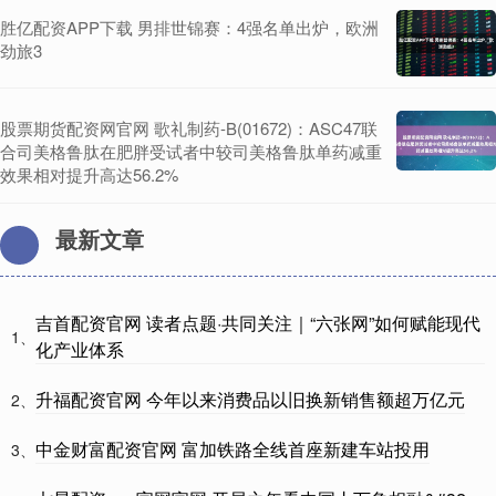
胜亿配资APP下载 男排世锦赛：4强名单出炉，欧洲
劲旅3
股票期货配资网官网 歌礼制药-B(01672)：ASC47联
合司美格鲁肽在肥胖受试者中较司美格鲁肽单药减重
效果相对提升高达56.2%
最新文章
吉首配资官网 读者点题·共同关注｜“六张网”如何赋能现代
1、
化产业体系
升福配资官网 今年以来消费品以旧换新销售额超万亿元
2、
中金财富配资官网 富加铁路全线首座新建车站投用
3、