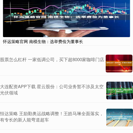
怀远策略官网 南模生物：选举费俭为董事长
股票怎么杠杆 一家低调公司，买下超8000家咖啡门店
大连配资APP下载 星云股份：公司业务暂不涉及太空
光伏领域
恒达策略 王励勤奥运战略调整！王皓马琳全面落实，
有专长的新人能弯道超车