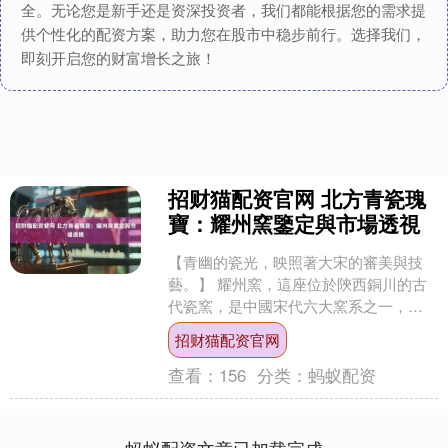
全。无论您是新手还是资深投资者，我们都能根据您的需求提
供个性化的配资方案，助力您在股市中稳步前行。选择我们，
即刻开启您的财富增长之旅！
招财猫配资官网 北方青瓷瑰
寶：耀州窯鑒定與市場透視
【青幽的瓷光，映照著大宋的審美與技
藝。】 耀州窯，這座位於陝西銅川的古
代瓷窯，是中國宋代六大窯系之一，北
方青瓷的傑出代表。它始於唐代，盛於
招财猫配资官网
北宋，延綿至民國，有著....
查看：
156
分类：
蚂蚁配资