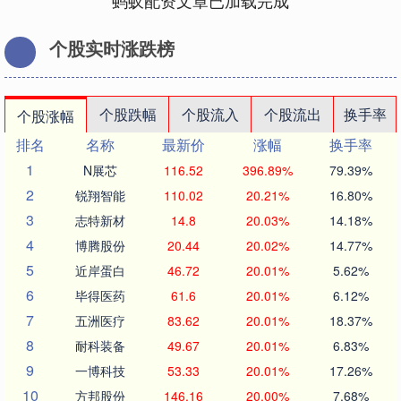
蚂蚁配资文章已加载完成
个股实时涨跌榜
个股跌幅
个股流入
个股流出
换手率
个股涨幅
排名
名称
最新价
涨幅
换手率
1
N展芯
116.52
396.89%
79.39%
2
锐翔智能
110.02
20.21%
16.80%
3
志特新材
14.8
20.03%
14.18%
4
博腾股份
20.44
20.02%
14.77%
5
近岸蛋白
46.72
20.01%
5.62%
6
毕得医药
61.6
20.01%
6.12%
7
五洲医疗
83.62
20.01%
18.37%
8
耐科装备
49.67
20.01%
6.83%
9
一博科技
53.33
20.01%
17.26%
10
方邦股份
146.16
20.00%
7.68%