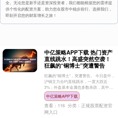
全。无论您是新手还是资深投资者，我们都能根据您的需求提
供个性化的配资方案，助力您在股市中稳步前行。选择我们，
即刻开启您的财富增长之旅！
中亿策略APP下载 热门资产
直线跳水！高盛突然空袭！
狂飙的“铜博士”突遭警告
狂飙的“铜博士”，突遭警告。 今日盘中，
沪铜主力合约直线跳水，一度大跌近
3%；外盘基本金属也多数杀跌，其中伦
铜一度大跌超2%。消息面上，高盛警告
中亿策略APP下载
称，铜价此轮大幅....
查看：
116
分类：
正规股票配资官
网入口