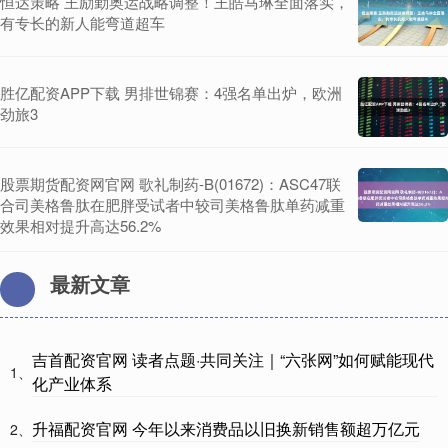
恒达策略 王励勤奥运战略调整！王皓马琳全面落实，
有专长的新人能弯道超车
胜亿配资APP下载 男排世锦赛：4强名单出炉，欧洲
劲旅3
股票期货配资网官网 歌礼制药-B(01672)：ASC47联
合司美格鲁肽在肥胖受试者中较司美格鲁肽单药减重
效果相对提升高达56.2%
最新文章
吉首配资官网 读者点题·共同关注｜“六张网”如何赋能现代
1、
化产业体系
升福配资官网 今年以来消费品以旧换新销售额超万亿元
2、