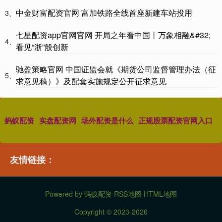
中金财富配资官网 富加铁路全线首座新建车站投用
3、
七星配资app官网官网 开局之年看中国丨万象相融&#32;
4、
看见“浙”般创新
驰盈策略官网 中国证监会就《期货公司监督管理办法（征
5、
求意见稿）》及配套实施规定公开征求意见
蚂蚁配资
实盘配资网
场外配资是什么
正规股票配资官网入口
友情链接：
Powered by
蚂蚁配资
RSS地图
HTML地图
Copyright
© 2023-2026